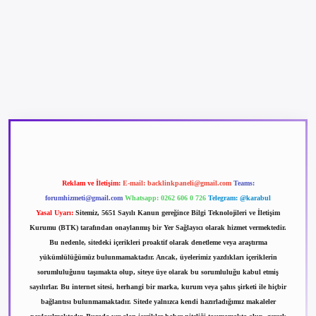
expergir.net
Reklam ve İletişim:
E-mail:
backlinkpaneli@gmail.com
Teams:
forumhizmeti@gmail.com
Whatsapp: 0262 606 0 726
Telegram: @karabul
Yasal Uyarı:
Sitemiz, 5651 Sayılı Kanun gereğince Bilgi Teknolojileri ve İletişim
Kurumu (BTK) tarafından onaylanmış bir Yer Sağlayıcı olarak hizmet vermektedir.
Bu nedenle, sitedeki içerikleri proaktif olarak denetleme veya araştırma
yükümlülüğümüz bulunmamaktadır. Ancak, üyelerimiz yazdıkları içeriklerin
sorumluluğunu taşımakta olup, siteye üye olarak bu sorumluluğu kabul etmiş
sayılırlar. Bu internet sitesi, herhangi bir marka, kurum veya şahıs şirketi ile hiçbir
bağlantısı bulunmamaktadır. Sitede yalnızca kendi hazırladığımız makaleler