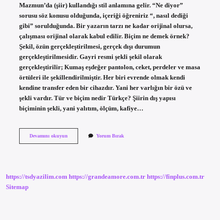
Mazmun’da (şiir) kullandığı stil anlamına gelir. “Ne diyor”
sorusu söz konusu olduğunda, içeriği öğreniriz “, nasıl dediği
gibi” sorulduğunda. Bir yazarın tarzı ne kadar orijinal olursa,
çalışması orijinal olarak kabul edilir. Biçim ne demek örnek?
Şekil, özün gerçekleştirilmesi, gerçek dışı durumun
gerçekleştirilmesidir. Gayri resmi şekli şekil olarak
gerçekleştirilir; Kumaş eşdeğer pantolon, ceket, perdeler ve masa
örtüleri ile şekillendirilmiştir. Her biri evrende olmak kendi
kendine transfer eden bir cihazdır. Yani her varlığın bir özü ve
şekli vardır. Tür ve biçim nedir Türkçe? Şiirin dış yapısı
biçiminin şekli, yani yalıtım, ölçüm, kafiye…
Edebiyatta
Devamını okuyun
Yorum Bırak
Biçim
Ne
Anlama
Gelir
https://tsdyazilim.com
https://grandeamore.com.tr
https://finplus.com.tr
Sitemap