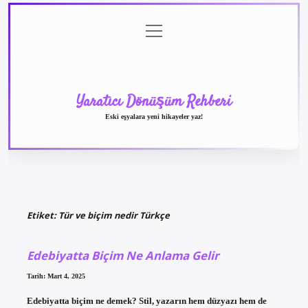
menüyü
Anasayfa
Gizlilik
Yasal
Hakkımızda
aç
Politikası
Uyarı
Yaratıcı Dönüşüm Rehberi
Eski eşyalara yeni hikayeler yaz!
Etiket:
Tür ve biçim nedir Türkçe
Edebiyatta Biçim Ne Anlama Gelir
Tarih: Mart 4, 2025
Edebiyatta biçim ne demek? Stil, yazarın hem düzyazı hem de