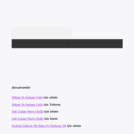
Arama
Son yorumlar
Yelken Ne Anlama Gelir
için
admin
Yelken Ne Anlama Gelir
için
Yıldırım
Salt Galata Nereye Bağlı
için
admin
Salt Galata Nereye Bağlı
için
İmren
Pudralı Eldiven Mi Daha Iyi Pudrasız Mı
için
admin