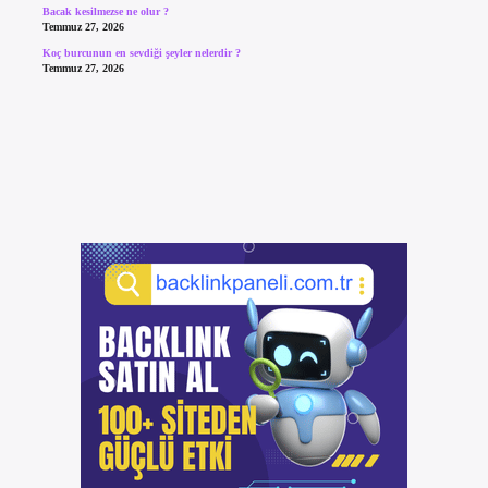
Bacak kesilmezse ne olur ?
Temmuz 27, 2026
Koç burcunun en sevdiği şeyler nelerdir ?
Temmuz 27, 2026