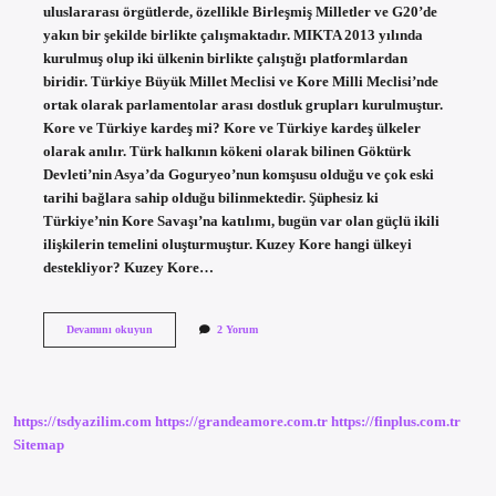
uluslararası örgütlerde, özellikle Birleşmiş Milletler ve G20’de
yakın bir şekilde birlikte çalışmaktadır. MIKTA 2013 yılında
kurulmuş olup iki ülkenin birlikte çalıştığı platformlardan
biridir. Türkiye Büyük Millet Meclisi ve Kore Milli Meclisi’nde
ortak olarak parlamentolar arası dostluk grupları kurulmuştur.
Kore ve Türkiye kardeş mi? Kore ve Türkiye kardeş ülkeler
olarak anılır. Türk halkının kökeni olarak bilinen Göktürk
Devleti’nin Asya’da Goguryeo’nun komşusu olduğu ve çok eski
tarihi bağlara sahip olduğu bilinmektedir. Şüphesiz ki
Türkiye’nin Kore Savaşı’na katılımı, bugün var olan güçlü ikili
ilişkilerin temelini oluşturmuştur. Kuzey Kore hangi ülkeyi
destekliyor? Kuzey Kore…
Kuzey
Devamını okuyun
2 Yorum
Kore
Turkiye
Dost
Mu
https://tsdyazilim.com
https://grandeamore.com.tr
https://finplus.com.tr
Sitemap