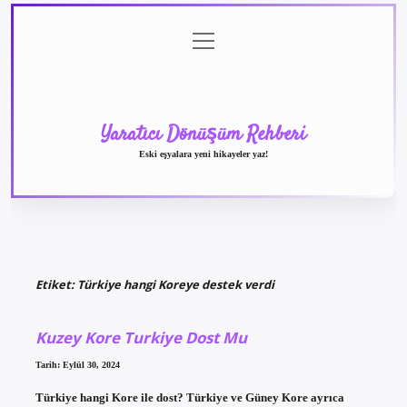
menüyü
Anasayfa
Gizlilik
Yasal
Hakkımızda
aç
Politikası
Uyarı
Yaratıcı Dönüşüm Rehberi
Eski eşyalara yeni hikayeler yaz!
Etiket:
Türkiye hangi Koreye destek verdi
Kuzey Kore Turkiye Dost Mu
Tarih: Eylül 30, 2024
Türkiye hangi Kore ile dost? Türkiye ve Güney Kore ayrıca