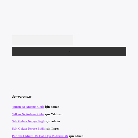
Arama
Son yorumlar
Yelken Ne Anlama Gelir
için
admin
Yelken Ne Anlama Gelir
için
Yıldırım
Salt Galata Nereye Bağlı
için
admin
Salt Galata Nereye Bağlı
için
İmren
Pudralı Eldiven Mi Daha Iyi Pudrasız Mı
için
admin