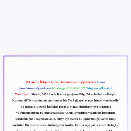
betexper güncel giriş
betexpergir.net
Reklam ve İletişim:
E-mail:
backlinkpaneli@gmail.com
Teams:
forumhizmeti@gmail.com
Whatsapp: 0262 606 0 726
Telegram: @karabul
Yasal Uyarı:
Sitemiz, 5651 Sayılı Kanun gereğince Bilgi Teknolojileri ve İletişim
Kurumu (BTK) tarafından onaylanmış bir Yer Sağlayıcı olarak hizmet vermektedir.
Bu nedenle, sitedeki içerikleri proaktif olarak denetleme veya araştırma
yükümlülüğümüz bulunmamaktadır. Ancak, üyelerimiz yazdıkları içeriklerin
sorumluluğunu taşımakta olup, siteye üye olarak bu sorumluluğu kabul etmiş
sayılırlar. Bu internet sitesi, herhangi bir marka, kurum veya şahıs şirketi ile hiçbir