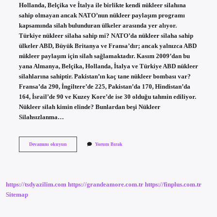
Hollanda, Belçika ve İtalya ile birlikte kendi nükleer silahına
sahip olmayan ancak NATO’nun nükleer paylaşım programı
kapsamında silah bulunduran ülkeler arasında yer alıyor.
Türkiye nükleer silaha sahip mi? NATO’da nükleer silaha sahip
ülkeler ABD, Büyük Britanya ve Fransa’dır; ancak yalnızca ABD
nükleer paylaşım için silah sağlamaktadır. Kasım 2009’dan bu
yana Almanya, Belçika, Hollanda, İtalya ve Türkiye ABD nükleer
silahlarına sahiptir. Pakistan’ın kaç tane nükleer bombası var?
Fransa’da 290, İngiltere’de 225, Pakistan’da 170, Hindistan’da
164, İsrail’de 90 ve Kuzey Kore’de ise 30 olduğu tahmin ediliyor.
Nükleer silah kimin elinde? Bunlardan beşi Nükleer
Silahsızlanma…
Incirlik
Devamını okuyun
Yorum Bırak
Teki
Nükleer
Bombalar
Kimin
https://tsdyazilim.com
https://grandeamore.com.tr
https://finplus.com.tr
Sitemap