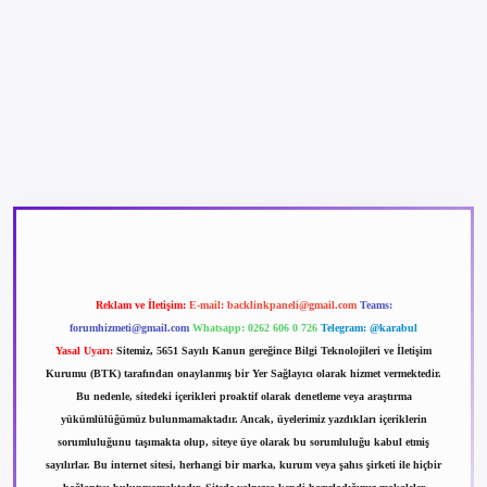
betexper güncel giriş
betexpergir.net
Reklam ve İletişim:
E-mail:
backlinkpaneli@gmail.com
Teams:
forumhizmeti@gmail.com
Whatsapp: 0262 606 0 726
Telegram: @karabul
Yasal Uyarı:
Sitemiz, 5651 Sayılı Kanun gereğince Bilgi Teknolojileri ve İletişim
Kurumu (BTK) tarafından onaylanmış bir Yer Sağlayıcı olarak hizmet vermektedir.
Bu nedenle, sitedeki içerikleri proaktif olarak denetleme veya araştırma
yükümlülüğümüz bulunmamaktadır. Ancak, üyelerimiz yazdıkları içeriklerin
sorumluluğunu taşımakta olup, siteye üye olarak bu sorumluluğu kabul etmiş
sayılırlar. Bu internet sitesi, herhangi bir marka, kurum veya şahıs şirketi ile hiçbir