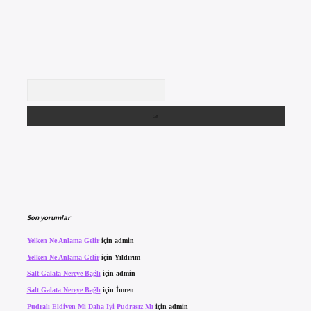
Arama
Son yorumlar
Yelken Ne Anlama Gelir
için
admin
Yelken Ne Anlama Gelir
için
Yıldırım
Salt Galata Nereye Bağlı
için
admin
Salt Galata Nereye Bağlı
için
İmren
Pudralı Eldiven Mi Daha Iyi Pudrasız Mı
için
admin