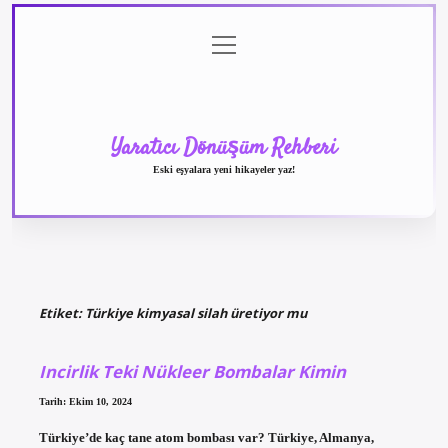
menüyü
Anasayfa
Gizlilik
Yasal
Hakkımızda
aç
Politikası
Uyarı
Yaratıcı Dönüşüm Rehberi
Eski eşyalara yeni hikayeler yaz!
Etiket:
Türkiye kimyasal silah üretiyor mu
Incirlik Teki Nükleer Bombalar Kimin
Tarih: Ekim 10, 2024
Türkiye’de kaç tane atom bombası var? Türkiye, Almanya,