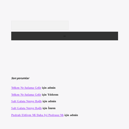
Arama
Son yorumlar
Yelken Ne Anlama Gelir
için
admin
Yelken Ne Anlama Gelir
için
Yıldırım
Salt Galata Nereye Bağlı
için
admin
Salt Galata Nereye Bağlı
için
İmren
Pudralı Eldiven Mi Daha Iyi Pudrasız Mı
için
admin