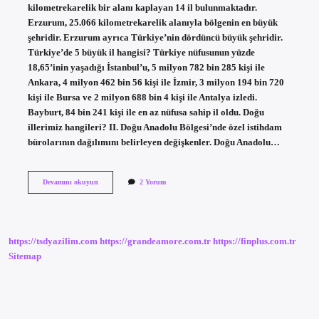
kilometrekarelik bir alanı kaplayan 14 il bulunmaktadır.
Erzurum, 25.066 kilometrekarelik alanıyla bölgenin en büyük
şehridir. Erzurum ayrıca Türkiye’nin dördüncü büyük şehridir.
Türkiye’de 5 büyük il hangisi? Türkiye nüfusunun yüzde
18,65’inin yaşadığı İstanbul’u, 5 milyon 782 bin 285 kişi ile
Ankara, 4 milyon 462 bin 56 kişi ile İzmir, 3 milyon 194 bin 720
kişi ile Bursa ve 2 milyon 688 bin 4 kişi ile Antalya izledi.
Bayburt, 84 bin 241 kişi ile en az nüfusa sahip il oldu. Doğu
illerimiz hangileri? II. Doğu Anadolu Bölgesi’nde özel istihdam
bürolarının dağılımını belirleyen değişkenler. Doğu Anadolu…
Doğuda
Devamını okuyun
2 Yorum
En
Büyük
Il
Hangisi
https://tsdyazilim.com
https://grandeamore.com.tr
https://finplus.com.tr
Sitemap