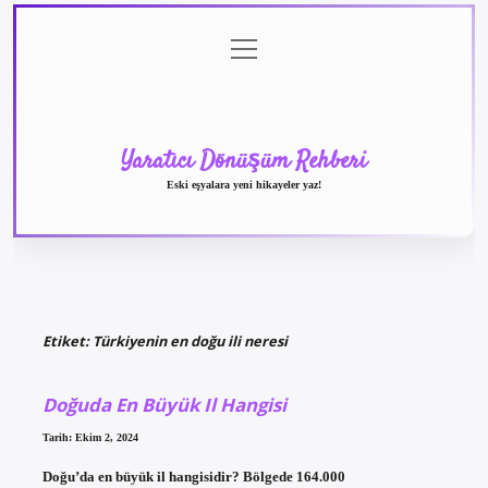
menüyü
Anasayfa
Gizlilik
Yasal
Hakkımızda
aç
Politikası
Uyarı
Yaratıcı Dönüşüm Rehberi
Eski eşyalara yeni hikayeler yaz!
Etiket:
Türkiyenin en doğu ili neresi
Doğuda En Büyük Il Hangisi
Tarih: Ekim 2, 2024
Doğu’da en büyük il hangisidir? Bölgede 164.000