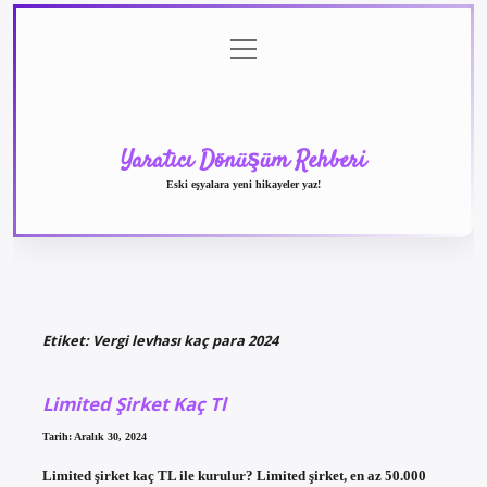
menüyü
Anasayfa
Gizlilik
Yasal
Hakkımızda
aç
Politikası
Uyarı
Yaratıcı Dönüşüm Rehberi
Eski eşyalara yeni hikayeler yaz!
Etiket:
Vergi levhası kaç para 2024
Limited Şirket Kaç Tl
Tarih: Aralık 30, 2024
Limited şirket kaç TL ile kurulur? Limited şirket, en az 50.000