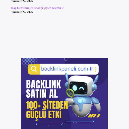
Temmuz 27, 2026
Koç burcunun en sevdiği şeyler nelerdir ?
Temmuz 27, 2026