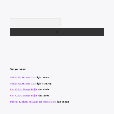
Arama
Son yorumlar
Yelken Ne Anlama Gelir
için
admin
Yelken Ne Anlama Gelir
için
Yıldırım
Salt Galata Nereye Bağlı
için
admin
Salt Galata Nereye Bağlı
için
İmren
Pudralı Eldiven Mi Daha Iyi Pudrasız Mı
için
admin