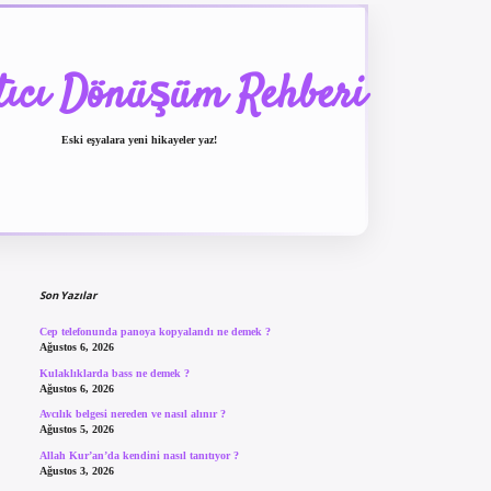
tıcı Dönüşüm Rehberi
Eski eşyalara yeni hikayeler yaz!
Sidebar
betexper güncel giriş
be
Son Yazılar
Cep telefonunda panoya kopyalandı ne demek ?
Ağustos 6, 2026
Kulaklıklarda bass ne demek ?
Ağustos 6, 2026
Avcılık belgesi nereden ve nasıl alınır ?
Ağustos 5, 2026
Allah Kur’an’da kendini nasıl tanıtıyor ?
Ağustos 3, 2026