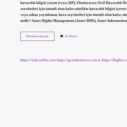
havacılık bilgisi yayını (veya AIP), Uluslararası Sivil Havacılık
seyrüseferi için önemli olan kalıcı nitelikte havacılık bilgisi içe
veya adına yayınlanan, hava seyrüseferi için önemli olan kalıcı ni
nedir? Azure Rights Management (Azure RMS), Azure Information 
Ms
Devamını okuyun
14 Yorum
Aip
Nedir
https://tsdyazilim.com
https://grandeamore.com.tr
https://finplus.