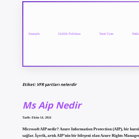
Anasayfa
Gizlilik Politikası
Yasal Uyarı
Hakk
Etiket:
VFR şartları nelerdir
Ms Aip Nedir
Tarih: Ekim 14, 2024
Microsoft AIP nedir? Azure Information Protection (AIP), bir kurul
sağlar. İçerik, artık AIP’nin bir bileşeni olan Azure Rights Manag