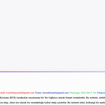
-mail:
backlinkpaneli@gmail.com
Teams:
forumhizmeti@gmail.com
Whatsapp: 0262 606 0 726
Telegra
im Kurumu (BTK) tarafından onaylanmış bir Yer Sağlayıcı olarak hizmet vermektedir. Bu nedenle, sited
 olup, siteye üye olarak bu sorumluluğu kabul etmiş sayılırlar. Bu internet sitesi, herhangi bir mark