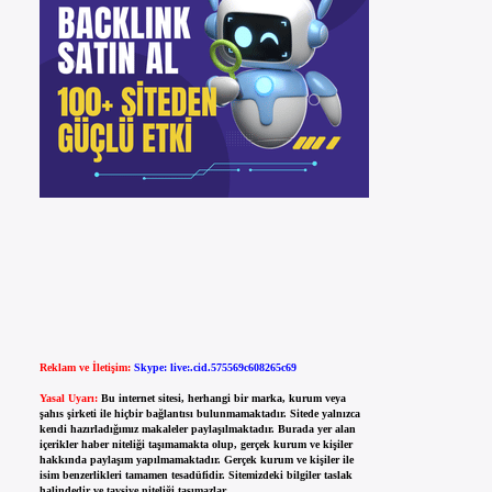
Reklam ve İletişim:
Skype: live:.cid.575569c608265c69
Yasal Uyarı:
Bu internet sitesi, herhangi bir marka, kurum veya
şahıs şirketi ile hiçbir bağlantısı bulunmamaktadır. Sitede yalnızca
kendi hazırladığımız makaleler paylaşılmaktadır. Burada yer alan
içerikler haber niteliği taşımamakta olup, gerçek kurum ve kişiler
hakkında paylaşım yapılmamaktadır. Gerçek kurum ve kişiler ile
isim benzerlikleri tamamen tesadüfidir. Sitemizdeki bilgiler taslak
halindedir ve tavsiye niteliği taşımazlar.