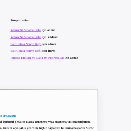
Son yorumlar
Yelken Ne Anlama Gelir
için
admin
Yelken Ne Anlama Gelir
için
Yıldırım
Salt Galata Nereye Bağlı
için
admin
Salt Galata Nereye Bağlı
için
İmren
Pudralı Eldiven Mi Daha Iyi Pudrasız Mı
için
admin
m: @karabul
eki içerikleri proaktif olarak denetleme veya araştırma yükümlülüğümüz
a, kurum veya şahıs şirketi ile hiçbir bağlantısı bulunmamaktadır. Sitede