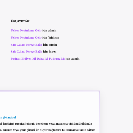
Son yorumlar
Yelken Ne Anlama Gelir
için
admin
Yelken Ne Anlama Gelir
için
Yıldırım
Salt Galata Nereye Bağlı
için
admin
Salt Galata Nereye Bağlı
için
İmren
Pudralı Eldiven Mi Daha Iyi Pudrasız Mı
için
admin
m: @karabul
eki içerikleri proaktif olarak denetleme veya araştırma yükümlülüğümüz
a, kurum veya şahıs şirketi ile hiçbir bağlantısı bulunmamaktadır. Sitede