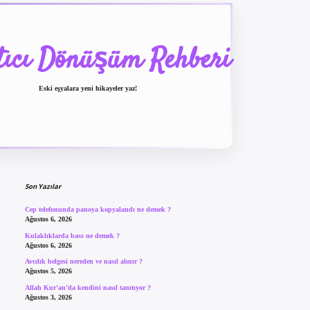
tıcı Dönüşüm Rehberi
Eski eşyalara yeni hikayeler yaz!
Sidebar
betexper güncel giriş
be
Son Yazılar
Cep telefonunda panoya kopyalandı ne demek ?
Ağustos 6, 2026
Kulaklıklarda bass ne demek ?
Ağustos 6, 2026
Avcılık belgesi nereden ve nasıl alınır ?
Ağustos 5, 2026
Allah Kur’an’da kendini nasıl tanıtıyor ?
Ağustos 3, 2026