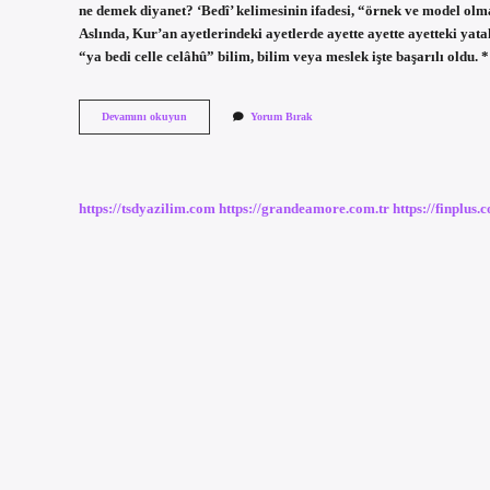
ne demek diyanet? ‘Bedî’ kelimesinin ifadesi, “örnek ve model olm
Aslında, Kur’an ayetlerindeki ayetlerde ayette ayette ayetteki yat
“ya bedi celle celâhû” bilim, bilim veya meslek işte başarılı oldu
Ya
Devamını okuyun
Yorum Bırak
Bedi
Manasi
Nedir
https://tsdyazilim.com
https://grandeamore.com.tr
https://finplus.