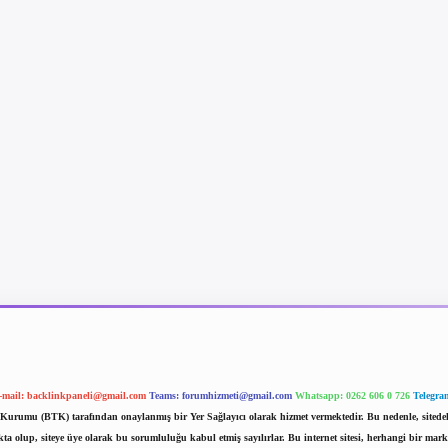
-mail:
backlinkpaneli@gmail.com
Teams:
forumhizmeti@gmail.com
Whatsapp: 0262 606 0 726
Telegra
im Kurumu (BTK) tarafından onaylanmış bir Yer Sağlayıcı olarak hizmet vermektedir. Bu nedenle, sited
 olup, siteye üye olarak bu sorumluluğu kabul etmiş sayılırlar. Bu internet sitesi, herhangi bir mark