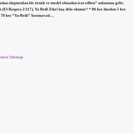
adan oluşturulan bir örnek ve model olmadan icat edilen” anlamına gelir.
ak (El-Baqara 2/117). Ya Bedî Zikri kaç defa okunur? * 86 kez duadan 5 kez
. * 70 kez “Ya-Bedi” Assemavati…
com.tr
Sitemap