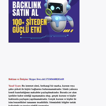
Reklam ve İletişim:
Skype: live:.cid.575569c608265c69
Yasal Uyarı:
Bu internet sitesi, herhangi bir marka, kurum veya
şahıs şirketi ile hiçbir bağlantısı bulunmamaktadır. Sitede yalnızca
kendi hazırladığımız makaleler paylaşılmaktadır. Burada yer alan
içerikler haber niteliği taşımamakta olup, gerçek kurum ve kişiler
hakkında paylaşım yapılmamaktadır. Gerçek kurum ve kişiler ile
isim benzerlikleri tamamen tesadüfidir. Sitemizdeki bilgiler taslak
halindedir ve tavsiye niteliği taşımazlar.