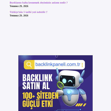
Bıyıklarını balta kesmemek deyiminin anlamı nedir ?
Temmuz 29, 2026
Türkiye’nin 5 tarihi yeri nelerdir ?
Temmuz 29, 2026