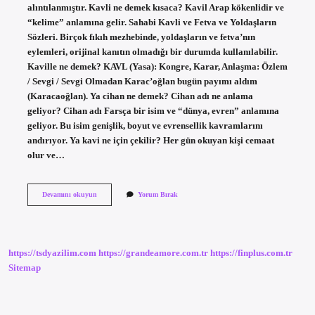
alıntılanmıştır. Kavli ne demek kısaca? Kavil Arap kökenlidir ve
“kelime” anlamına gelir. Sahabi Kavli ve Fetva ve Yoldaşların
Sözleri. Birçok fıkıh mezhebinde, yoldaşların ve fetva’nın
eylemleri, orijinal kanıtın olmadığı bir durumda kullanılabilir.
Kaville ne demek? KAVL (Yasa): Kongre, Karar, Anlaşma: Özlem
/ Sevgi / Sevgi Olmadan Karac’oğlan bugün payımı aldım
(Karacaoğlan). Ya cihan ne demek? Cihan adı ne anlama
geliyor? Cihan adı Farsça bir isim ve “dünya, evren” anlamına
geliyor. Bu isim genişlik, boyut ve evrensellik kavramlarını
andırıyor. Ya kavi ne için çekilir? Her gün okuyan kişi cemaat
olur ve…
Ya
Devamını okuyun
Yorum Bırak
Kavil
Ne
Demek
https://tsdyazilim.com
https://grandeamore.com.tr
https://finplus.com.tr
Sitemap