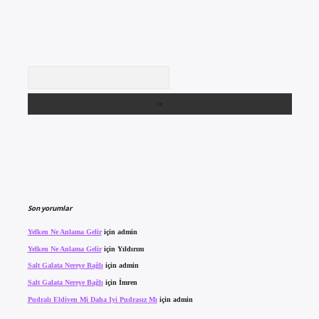
Arama
Son yorumlar
Yelken Ne Anlama Gelir
için
admin
Yelken Ne Anlama Gelir
için
Yıldırım
Salt Galata Nereye Bağlı
için
admin
Salt Galata Nereye Bağlı
için
İmren
Pudralı Eldiven Mi Daha Iyi Pudrasız Mı
için
admin