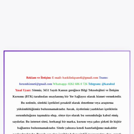
betexper güncel giriş
betexpergir.net
Reklam ve İletişim:
E-mail:
backlinkpaneli@gmail.com
Teams:
forumhizmeti@gmail.com
Whatsapp: 0262 606 0 726
Telegram: @karabul
Yasal Uyarı:
Sitemiz, 5651 Sayılı Kanun gereğince Bilgi Teknolojileri ve İletişim
Kurumu (BTK) tarafından onaylanmış bir Yer Sağlayıcı olarak hizmet vermektedir.
Bu nedenle, sitedeki içerikleri proaktif olarak denetleme veya araştırma
yükümlülüğümüz bulunmamaktadır. Ancak, üyelerimiz yazdıkları içeriklerin
sorumluluğunu taşımakta olup, siteye üye olarak bu sorumluluğu kabul etmiş
sayılırlar. Bu internet sitesi, herhangi bir marka, kurum veya şahıs şirketi ile hiçbir
bağlantısı bulunmamaktadır. Sitede yalnızca kendi hazırladığımız makaleler