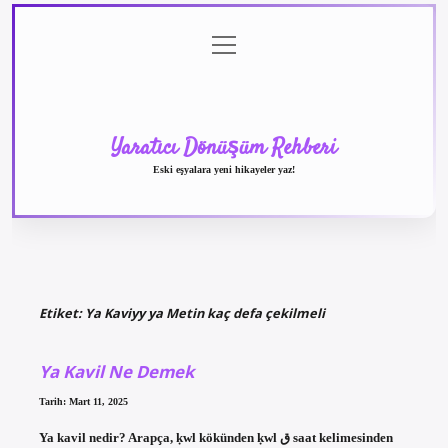
menüyü
Anasayfa
Gizlilik
Yasal
Hakkımızda
aç
Politikası
Uyarı
Yaratıcı Dönüşüm Rehberi
Eski eşyalara yeni hikayeler yaz!
Etiket:
Ya Kaviyy ya Metin kaç defa çekilmeli
Ya Kavil Ne Demek
Tarih: Mart 11, 2025
Ya kavil nedir? Arapça, ḳwl kökünden ḳwl ق saat kelimesinden