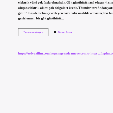
elektrik yükü çok fazla olmalıdır. Gök gürültüsü nasıl oluşur 4. s
oluşan elektrik akımı şok dalgaları üretir. Thunder tarafından ya
gelir? Flaş demetini çevreleyen havadaki sıcaklık ve basınçtaki bu 
genişlemesi, bir gök gürültüsü…
Tarçınlı
Devamını okuyun
Yorum Bırak
Keke
Süt
Yerine
Yoğurt
Konur
https://tsdyazilim.com
https://grandeamore.com.tr
https://finplus.
Mu