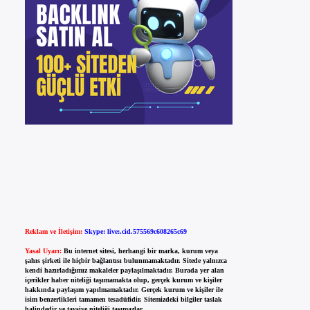
Reklam ve İletişim:
Skype: live:.cid.575569c608265c69
Yasal Uyarı:
Bu internet sitesi, herhangi bir marka, kurum veya
şahıs şirketi ile hiçbir bağlantısı bulunmamaktadır. Sitede yalnızca
kendi hazırladığımız makaleler paylaşılmaktadır. Burada yer alan
içerikler haber niteliği taşımamakta olup, gerçek kurum ve kişiler
hakkında paylaşım yapılmamaktadır. Gerçek kurum ve kişiler ile
isim benzerlikleri tamamen tesadüfidir. Sitemizdeki bilgiler taslak
halindedir ve tavsiye niteliği taşımazlar.