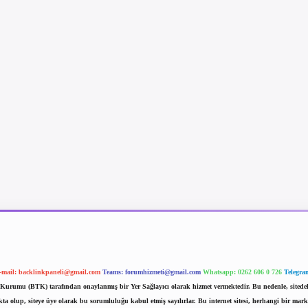
-mail:
backlinkpaneli@gmail.com
Teams:
forumhizmeti@gmail.com
Whatsapp: 0262 606 0 726
Telegra
im Kurumu (BTK) tarafından onaylanmış bir Yer Sağlayıcı olarak hizmet vermektedir. Bu nedenle, sited
 olup, siteye üye olarak bu sorumluluğu kabul etmiş sayılırlar. Bu internet sitesi, herhangi bir mark