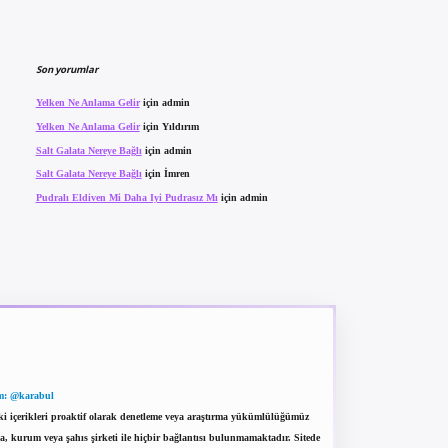
Son yorumlar
Yelken Ne Anlama Gelir
için
admin
Yelken Ne Anlama Gelir
için
Yıldırım
Salt Galata Nereye Bağlı
için
admin
Salt Galata Nereye Bağlı
için
İmren
Pudralı Eldiven Mi Daha Iyi Pudrasız Mı
için
admin
m: @karabul
eki içerikleri proaktif olarak denetleme veya araştırma yükümlülüğümüz
a, kurum veya şahıs şirketi ile hiçbir bağlantısı bulunmamaktadır. Sitede