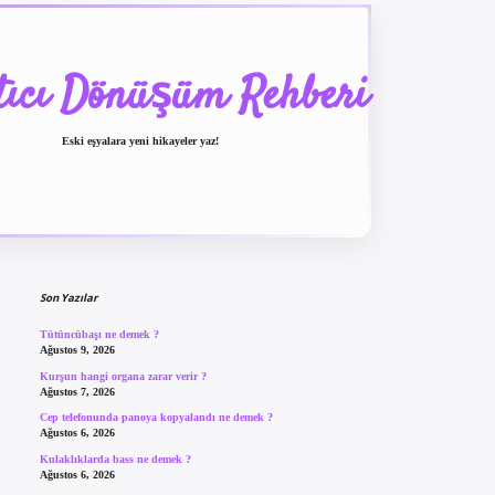
tıcı Dönüşüm Rehberi
Eski eşyalara yeni hikayeler yaz!
Sidebar
betexper güncel giriş
be
Son Yazılar
Tütüncübaşı ne demek ?
Ağustos 9, 2026
Kurşun hangi organa zarar verir ?
Ağustos 7, 2026
Cep telefonunda panoya kopyalandı ne demek ?
Ağustos 6, 2026
Kulaklıklarda bass ne demek ?
Ağustos 6, 2026