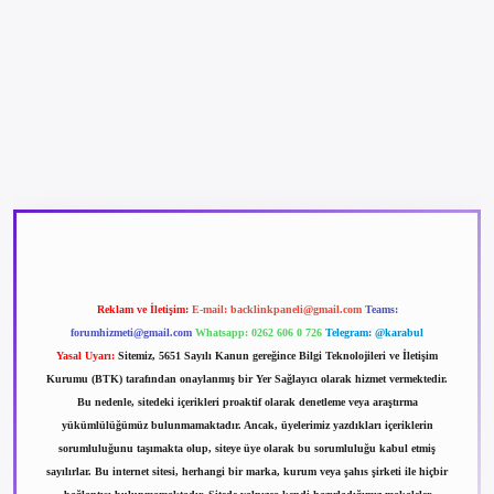
betexper güncel giriş
betexpergir.net
Reklam ve İletişim:
E-mail:
backlinkpaneli@gmail.com
Teams:
forumhizmeti@gmail.com
Whatsapp: 0262 606 0 726
Telegram: @karabul
Yasal Uyarı:
Sitemiz, 5651 Sayılı Kanun gereğince Bilgi Teknolojileri ve İletişim
Kurumu (BTK) tarafından onaylanmış bir Yer Sağlayıcı olarak hizmet vermektedir.
Bu nedenle, sitedeki içerikleri proaktif olarak denetleme veya araştırma
yükümlülüğümüz bulunmamaktadır. Ancak, üyelerimiz yazdıkları içeriklerin
sorumluluğunu taşımakta olup, siteye üye olarak bu sorumluluğu kabul etmiş
sayılırlar. Bu internet sitesi, herhangi bir marka, kurum veya şahıs şirketi ile hiçbir