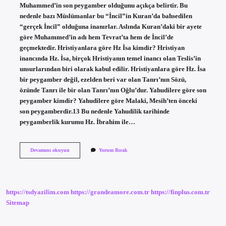
Muhammed’in son peygamber olduğunu açıkça belirtir. Bu
nedenle bazı Müslümanlar bu “İncil”in Kuran’da bahsedilen
“gerçek İncil” olduğuna inanırlar. Aslında Kuran’daki bir ayete
göre Muhammed’in adı hem Tevrat’ta hem de İncil’de
geçmektedir. Hristiyanlara göre Hz İsa kimdir? Hristiyan
inancında Hz. İsa, birçok Hristiyanın temel inancı olan Teslis’in
unsurlarından biri olarak kabul edilir. Hristiyanlara göre Hz. İsa
bir peygamber değil, ezelden beri var olan Tanrı’nın Sözü,
özünde Tanrı ile bir olan Tanrı’nın Oğlu’dur. Yahudilere göre son
peygamber kimdir? Yahudilere göre Malaki, Mesih’ten önceki
son peygamberdir.13 Bu nedenle Yahudilik tarihinde
peygamberlik kurumu Hz. İbrahim ile…
Hristiyanlara
Devamını okuyun
Yorum Bırak
Göre
Son
Peygamber
Kimdir
https://tsdyazilim.com
https://grandeamore.com.tr
https://finplus.com.tr
Sitemap