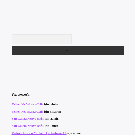
Arama
Son yorumlar
Yelken Ne Anlama Gelir
için
admin
Yelken Ne Anlama Gelir
için
Yıldırım
Salt Galata Nereye Bağlı
için
admin
Salt Galata Nereye Bağlı
için
İmren
Pudralı Eldiven Mi Daha Iyi Pudrasız Mı
için
admin