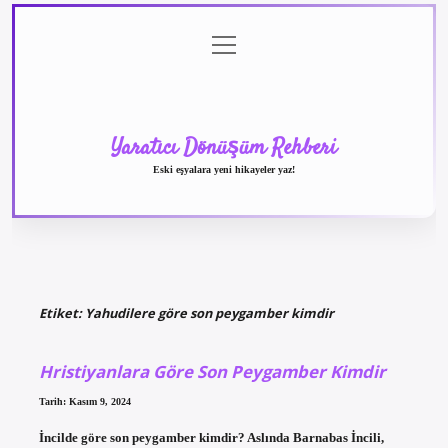
menüyü
Anasayfa
Gizlilik
Yasal
Hakkımızda
aç
Politikası
Uyarı
Yaratıcı Dönüşüm Rehberi
Eski eşyalara yeni hikayeler yaz!
Etiket:
Yahudilere göre son peygamber kimdir
Hristiyanlara Göre Son Peygamber Kimdir
Tarih: Kasım 9, 2024
İncilde göre son peygamber kimdir? Aslında Barnabas İncili,