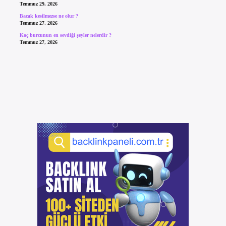
Temmuz 29, 2026
Bacak kesilmezse ne olur ?
Temmuz 27, 2026
Koç burcunun en sevdiği şeyler nelerdir ?
Temmuz 27, 2026