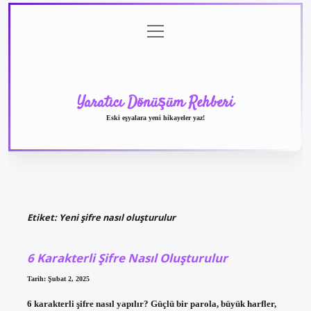
menüyü
Anasayfa
Gizlilik
Yasal
Hakkımızda
aç
Politikası
Uyarı
Yaratıcı Dönüşüm Rehberi
Eski eşyalara yeni hikayeler yaz!
Etiket:
Yeni şifre nasıl oluşturulur
6 Karakterli Şifre Nasıl Oluşturulur
Tarih: Şubat 2, 2025
6 karakterli şifre nasıl yapılır? Güçlü bir parola, büyük harfler,