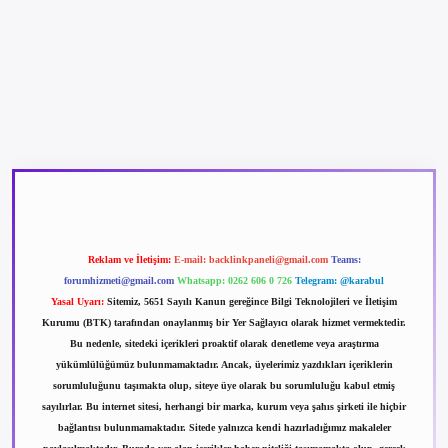
betexper güncel giriş
betexpergir.net
Reklam ve İletişim:
E-mail:
backlinkpaneli@gmail.com
Teams:
forumhizmeti@gmail.com
Whatsapp: 0262 606 0 726
Telegram: @karabul
Yasal Uyarı:
Sitemiz, 5651 Sayılı Kanun gereğince Bilgi Teknolojileri ve İletişim
Kurumu (BTK) tarafından onaylanmış bir Yer Sağlayıcı olarak hizmet vermektedir.
Bu nedenle, sitedeki içerikleri proaktif olarak denetleme veya araştırma
yükümlülüğümüz bulunmamaktadır. Ancak, üyelerimiz yazdıkları içeriklerin
sorumluluğunu taşımakta olup, siteye üye olarak bu sorumluluğu kabul etmiş
sayılırlar. Bu internet sitesi, herhangi bir marka, kurum veya şahıs şirketi ile hiçbir
bağlantısı bulunmamaktadır. Sitede yalnızca kendi hazırladığımız makaleler