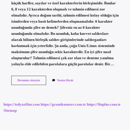
küçük harfler, sayılar ve özel karakterlerin birleşimidir. Bunlar
6, 8 veya 12 karakterden oluşmalı ve tahmin edilmesi zor
olmalıdır. Ayrıca doğum tarihi, tahmin edilmesi kolay olduğu için
isimlerden veya basit kelimelerden oluşmamalıdır. 6 karakter
uzunluğunda şifre ne demek? Şifreniz en az 6 karakter
uzunluğunda olmalıdır. Bu uzunluk, kaba kuvvet saldırıları
olarak bilinen birleşik saldırı girişimlerinde saldırganları
korkutmak için yeterlidir. Şu anda, çoğu Unix/Linux sisteminde
maksimum şifre uzunluğu sekiz karakterdir. En iyi şifre nasıl
oluşturulur? Tahmin edilmesi çok zor olan ve deneme yanılma
yoluyla elde edilebilen parolalara güçlü parolalar denir. Bir…
6
Devamını okuyun
Yorum Bırak
Karakterli
Şifre
Nasıl
Oluşturulur
https://tsdyazilim.com
https://grandeamore.com.tr
https://finplus.com.tr
Sitemap