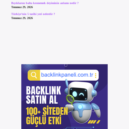
Bıyıklarını balta kesmemek deyiminin anlamı nedir ?
Temmuz 29, 2026
Türkiye’nin 5 tarihi yeri nelerdir ?
Temmuz 29, 2026