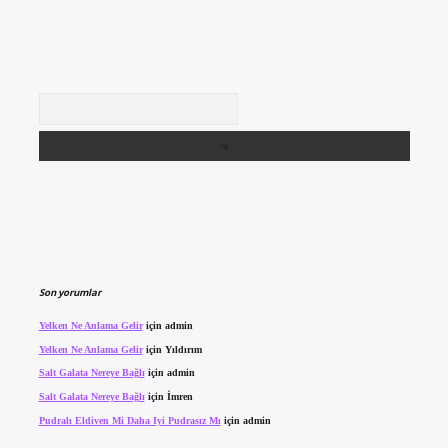
Arama
Son yorumlar
Yelken Ne Anlama Gelir
için
admin
Yelken Ne Anlama Gelir
için
Yıldırım
Salt Galata Nereye Bağlı
için
admin
Salt Galata Nereye Bağlı
için
İmren
Pudralı Eldiven Mi Daha Iyi Pudrasız Mı
için
admin