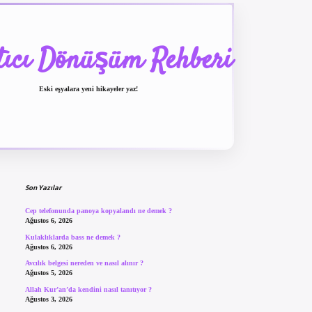
tıcı Dönüşüm Rehberi
Eski eşyalara yeni hikayeler yaz!
Sidebar
betexper güncel giriş
be
Son Yazılar
Cep telefonunda panoya kopyalandı ne demek ?
Ağustos 6, 2026
Kulaklıklarda bass ne demek ?
Ağustos 6, 2026
Avcılık belgesi nereden ve nasıl alınır ?
Ağustos 5, 2026
Allah Kur’an’da kendini nasıl tanıtıyor ?
Ağustos 3, 2026