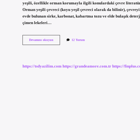
yeşili, özellikle orman korumayla ilgili konulardaki çevre literatü
Orman yeşili çevreci (koyu yeşil çevreci olarak da bilinir), çevre
evde bulunan sirke, karbonat, kabartma tozu ve elde bulaşık deterj
çimen lekeleri…
Çimen
Devamını okuyun
12 Yorum
Yeşili
Nedir
https://tsdyazilim.com
https://grandeamore.com.tr
https://finplus.