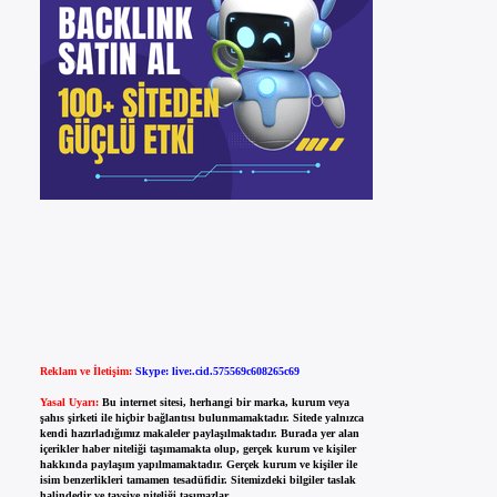
Reklam ve İletişim:
Skype: live:.cid.575569c608265c69
Yasal Uyarı:
Bu internet sitesi, herhangi bir marka, kurum veya
şahıs şirketi ile hiçbir bağlantısı bulunmamaktadır. Sitede yalnızca
kendi hazırladığımız makaleler paylaşılmaktadır. Burada yer alan
içerikler haber niteliği taşımamakta olup, gerçek kurum ve kişiler
hakkında paylaşım yapılmamaktadır. Gerçek kurum ve kişiler ile
isim benzerlikleri tamamen tesadüfidir. Sitemizdeki bilgiler taslak
halindedir ve tavsiye niteliği taşımazlar.