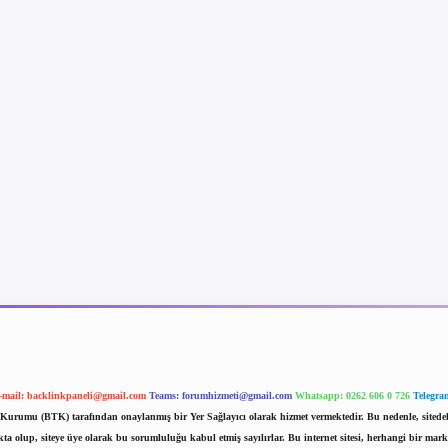
-mail:
backlinkpaneli@gmail.com
Teams:
forumhizmeti@gmail.com
Whatsapp: 0262 606 0 726
Telegra
im Kurumu (BTK) tarafından onaylanmış bir Yer Sağlayıcı olarak hizmet vermektedir. Bu nedenle, sited
 olup, siteye üye olarak bu sorumluluğu kabul etmiş sayılırlar. Bu internet sitesi, herhangi bir mark