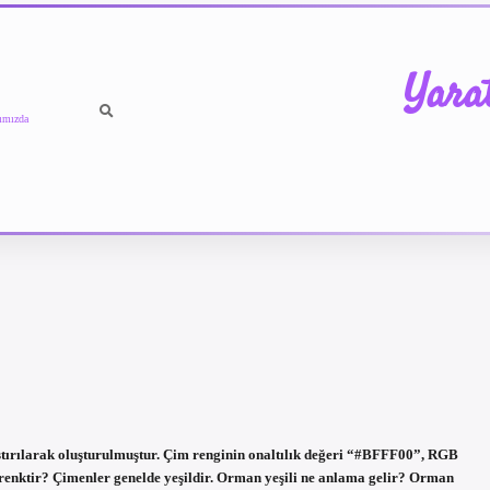
Yara
ımızda
ştırılarak oluşturulmuştur. Çim renginin onaltılık değeri “#BFFF00”, RGB
 renktir? Çimenler genelde yeşildir. Orman yeşili ne anlama gelir? Orman