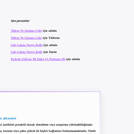
Son yorumlar
Yelken Ne Anlama Gelir
için
admin
Yelken Ne Anlama Gelir
için
Yıldırım
Salt Galata Nereye Bağlı
için
admin
Salt Galata Nereye Bağlı
için
İmren
Pudralı Eldiven Mi Daha Iyi Pudrasız Mı
için
admin
m: @karabul
eki içerikleri proaktif olarak denetleme veya araştırma yükümlülüğümüz
a, kurum veya şahıs şirketi ile hiçbir bağlantısı bulunmamaktadır. Sitede