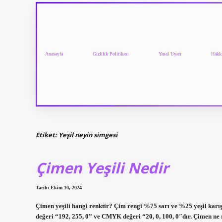
Anasayfa
Gizlilik Politikası
Yasal Uyarı
Hakk
Etiket:
Yeşil neyin simgesi
Çimen Yeşili Nedir
Tarih: Ekim 10, 2024
Çimen yeşili hangi renktir? Çim rengi %75 sarı ve %25 yeşil karı
değeri “192, 255, 0” ve CMYK değeri “20, 0, 100, 0″dır. Çimen ne