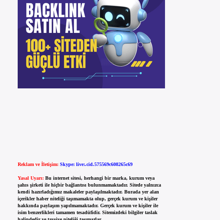
Reklam ve İletişim:
Skype: live:.cid.575569c608265c69
Yasal Uyarı:
Bu internet sitesi, herhangi bir marka, kurum veya
şahıs şirketi ile hiçbir bağlantısı bulunmamaktadır. Sitede yalnızca
kendi hazırladığımız makaleler paylaşılmaktadır. Burada yer alan
içerikler haber niteliği taşımamakta olup, gerçek kurum ve kişiler
hakkında paylaşım yapılmamaktadır. Gerçek kurum ve kişiler ile
isim benzerlikleri tamamen tesadüfidir. Sitemizdeki bilgiler taslak
halindedir ve tavsiye niteliği taşımazlar.