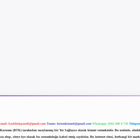
-mail:
backlinkpaneli@gmail.com
Teams:
forumhizmeti@gmail.com
Whatsapp: 0262 606 0 726
Telegra
im Kurumu (BTK) tarafından onaylanmış bir Yer Sağlayıcı olarak hizmet vermektedir. Bu nedenle, sited
 olup, siteye üye olarak bu sorumluluğu kabul etmiş sayılırlar. Bu internet sitesi, herhangi bir mark