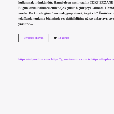
kullanmak mümkündür. Hamd olsun nasıl yazılır TDK? 
Bugün kızımı taburcu ettiler. Çok şükür hiçbir şeyi kalmadı. Ham
vardır. Bu kurala göre “vurmak, gasp etmek, övgü vb.” Ünsüzleri za
telaffuzda tonlama biçiminde ses değişikliğine uğrayanlar ayrı ay
yazılır?…
Hamdetmek
Devamını okuyun
12 Yorum
Nasıl
Yazılır
Tdk
https://tsdyazilim.com
https://grandeamore.com.tr
https://finplus.