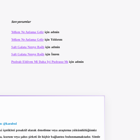
Son yorumlar
Yelken Ne Anlama Gelir
için
admin
Yelken Ne Anlama Gelir
için
Yıldırım
Salt Galata Nereye Bağlı
için
admin
Salt Galata Nereye Bağlı
için
İmren
Pudralı Eldiven Mi Daha Iyi Pudrasız Mı
için
admin
m: @karabul
eki içerikleri proaktif olarak denetleme veya araştırma yükümlülüğümüz
a, kurum veya şahıs şirketi ile hiçbir bağlantısı bulunmamaktadır. Sitede