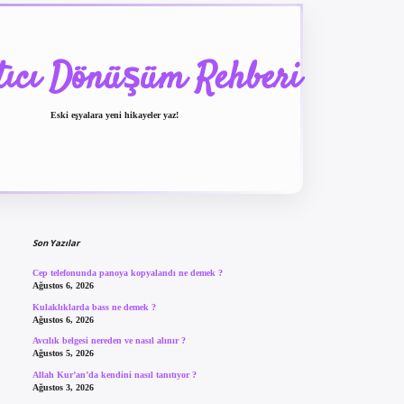
tıcı Dönüşüm Rehberi
Eski eşyalara yeni hikayeler yaz!
Sidebar
betexper güncel giriş
be
Son Yazılar
Cep telefonunda panoya kopyalandı ne demek ?
Ağustos 6, 2026
Kulaklıklarda bass ne demek ?
Ağustos 6, 2026
Avcılık belgesi nereden ve nasıl alınır ?
Ağustos 5, 2026
Allah Kur’an’da kendini nasıl tanıtıyor ?
Ağustos 3, 2026