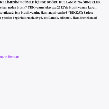
ECZANE KELİMESİNİN CÜMLE İÇİNDE DOĞRU KULLANIMINA ÖRNEKLER
dolsun neden bitişik? TDK yazım kılavuzu 2012’de bitişik yazma kuralı
yıflattığı için bitişik yazılır. Hamt nasıl yazılır? “DİKKAT: Sadece
rı yazılır: özgürleştirmek, övgü, açıklamak, edinmek. Hamdetmek nasıl
com.tr
Sitemap