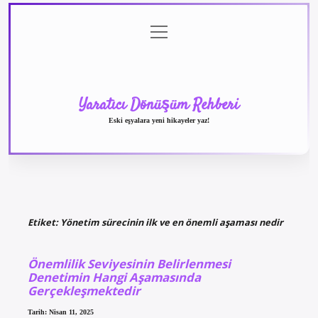
menüyü
Anasayfa
Gizlilik
Yasal
Hakkımızda
aç
Politikası
Uyarı
Yaratıcı Dönüşüm Rehberi
Eski eşyalara yeni hikayeler yaz!
Etiket:
Yönetim sürecinin ilk ve en önemli aşaması nedir
Önemlilik Seviyesinin Belirlenmesi
Denetimin Hangi Aşamasında
Gerçekleşmektedir
Tarih: Nisan 11, 2025