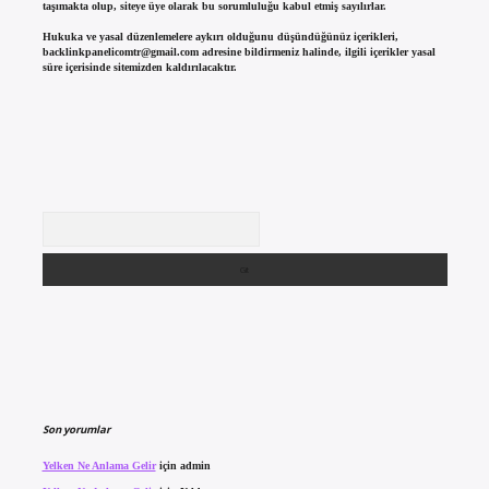
taşımakta olup, siteye üye olarak bu sorumluluğu kabul etmiş sayılırlar.
Hukuka ve yasal düzenlemelere aykırı olduğunu düşündüğünüz içerikleri,
backlinkpanelicomtr@gmail.com
adresine bildirmeniz halinde, ilgili içerikler yasal
süre içerisinde sitemizden kaldırılacaktır.
Arama
Son yorumlar
Yelken Ne Anlama Gelir
için
admin