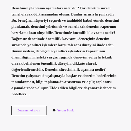
Denetimin planlama aşamaları nelerdir? Bir denetim süreci
temel olarak dört aşamadan oluşur. Bunlar sırasıyla şunlardır;
Bu, örneğin, müşteriyi seçmek ve taahhüdü kabul etmek, denetimi
planlamak, denetimi yürütmek ve son olarak denetim raporunu
hazırlamaktan oluşabilir. Denetimde önemlilik kavramı nedir?
Bağımsız denetimde önemlilik kavramı, denetçinin denetim
sırasında yanıltıcı işlemlere karşı tolerans düzeyini ifade eder.
Bunun nedeni, denetçinin yanıltıcı işlemlerin kapsamının
önemliliğini, mesleki yargısı ışığında deneyim yoluyla teknik
olarak belirlenen önemlilik düzeyini dikkate alarak
değerlendirmesidir. Denetim sürecinin ilk aşaması nedir?
Denetim çalışması ön çalışmayla başlar ve denetim hedeflerinin
tanımlanması, bilgi toplama/ön araştırma ve açılış toplantısı
aşamalarından oluşur. Elde edilen bilgilere dayanarak denetim
hedefleri…
Önemlilik
Devamını okuyun
Yorum Bırak
Seviyesinin
Belirlenmesi
Denetimin
Hangi
Aşamasında