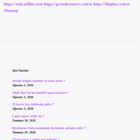
https://tsdyazilim.com
https://grandeamore.com.tr
https://finplus.com.tr
Gerçekleşmektedir
Sitemap
Sidebar
Son Yazılar
Avcılık belgesi nereden ve nasıl alınır ?
Ağustos 5, 2026
Allah Kur’an’da kendini nasıl tanıtıyor ?
Ağustos 3, 2026
70 km’yi kaç dakikada gider ?
Ağustos 3, 2026
6 gün rapor verilir mi ?
Temmuz 30, 2026
Bıyıklarını balta kesmemek deyiminin anlamı nedir ?
Temmuz 29, 2026
Türkiye’nin 5 tarihi yeri nelerdir ?