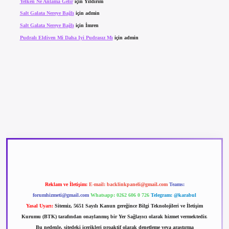
Yelken Ne Anlama Gelir
için
Yıldırım
Salt Galata Nereye Bağlı
için
admin
Salt Galata Nereye Bağlı
için
İmren
Pudralı Eldiven Mi Daha Iyi Pudrasız Mı
için
admin
betexper güncel giriş
betexpergir.net
Reklam ve İletişim:
E-mail:
backlinkpaneli@gmail.com
Teams:
forumhizmeti@gmail.com
Whatsapp: 0262 606 0 726
Telegram: @karabul
Yasal Uyarı:
Sitemiz, 5651 Sayılı Kanun gereğince Bilgi Teknolojileri ve İletişim
Kurumu (BTK) tarafından onaylanmış bir Yer Sağlayıcı olarak hizmet vermektedir.
Bu nedenle, sitedeki içerikleri proaktif olarak denetleme veya araştırma