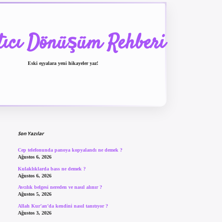
tıcı Dönüşüm Rehberi
Eski eşyalara yeni hikayeler yaz!
Sidebar
betexper güncel giriş
be
Son Yazılar
Cep telefonunda panoya kopyalandı ne demek ?
Ağustos 6, 2026
Kulaklıklarda bass ne demek ?
Ağustos 6, 2026
Avcılık belgesi nereden ve nasıl alınır ?
Ağustos 5, 2026
Allah Kur’an’da kendini nasıl tanıtıyor ?
Ağustos 3, 2026