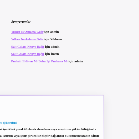
Son yorumlar
Yelken Ne Anlama Gelir
için
admin
Yelken Ne Anlama Gelir
için
Yıldırım
Salt Galata Nereye Bağlı
için
admin
Salt Galata Nereye Bağlı
için
İmren
Pudralı Eldiven Mi Daha Iyi Pudrasız Mı
için
admin
m: @karabul
eki içerikleri proaktif olarak denetleme veya araştırma yükümlülüğümüz
a, kurum veya şahıs şirketi ile hiçbir bağlantısı bulunmamaktadır. Sitede