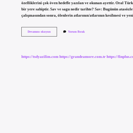
özelliklerini çok öven hedefle yazılan ve okunan ayettir. Oral Türk
bir yere sahiptir. Sav ve sagu nedir tarihte? Sav: Bugünün atasözler
çalışmasından sonra, ölenlerin atlarının/atlarının kesilmesi ve yen
Yuğ
Devamını okuyun
Yorum Bırak
Ve
Sagu
Ne
Demek
https://tsdyazilim.com
https://grandeamore.com.tr
https://finplus.