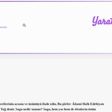
Yara
ımızda
rilerinin acısını ve üzüntüyü ifade edin. Bu şiirler -İslami Halk Edebiyatı
 Yağ denir. Sagu nedir tanımı? Sagu, hem yas hem de ölenlerin üstün