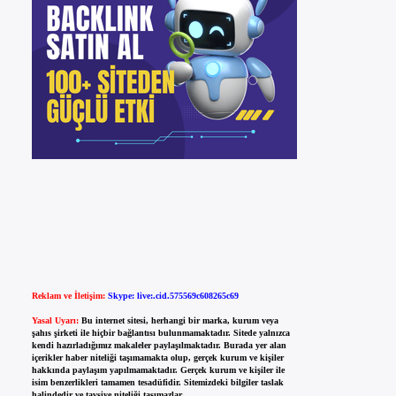
Reklam ve İletişim:
Skype: live:.cid.575569c608265c69
Yasal Uyarı:
Bu internet sitesi, herhangi bir marka, kurum veya
şahıs şirketi ile hiçbir bağlantısı bulunmamaktadır. Sitede yalnızca
kendi hazırladığımız makaleler paylaşılmaktadır. Burada yer alan
içerikler haber niteliği taşımamakta olup, gerçek kurum ve kişiler
hakkında paylaşım yapılmamaktadır. Gerçek kurum ve kişiler ile
isim benzerlikleri tamamen tesadüfidir. Sitemizdeki bilgiler taslak
halindedir ve tavsiye niteliği taşımazlar.