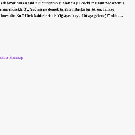
 edebiyatının en eski türlerinden biri olan Sagu, edebi tarihimizde önemli
inin ilk şekli. 3 .. Yuğ aşı ne demek tarihte? Başka bir tören, cenaze
ilmesidir. Bu “Türk kabilelerinde Yiğ aşısı veya ölü aşı geleneği” oldu.…
com.tr
Sitemap