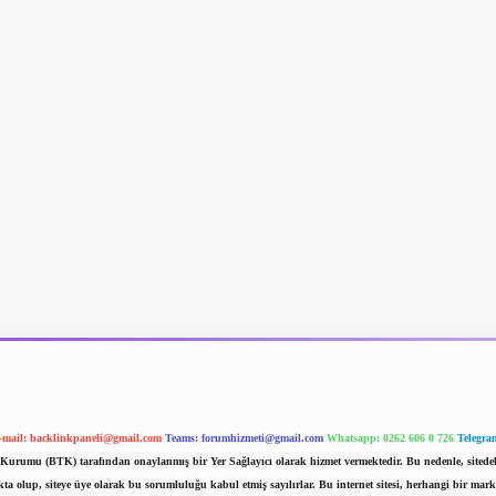
-mail:
backlinkpaneli@gmail.com
Teams:
forumhizmeti@gmail.com
Whatsapp: 0262 606 0 726
Telegra
im Kurumu (BTK) tarafından onaylanmış bir Yer Sağlayıcı olarak hizmet vermektedir. Bu nedenle, sited
 olup, siteye üye olarak bu sorumluluğu kabul etmiş sayılırlar. Bu internet sitesi, herhangi bir mark