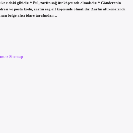
arıdaki gibidir. * Pul, zarfın sağ üst köşesinde olmalıdır. * Gönderenin
adresi ve posta kodu, zarfın sağ alt köşesinde olmalıdır. Zarfın alt kenarında
lanan belge alıcı idare tarafından…
com.tr
Sitemap