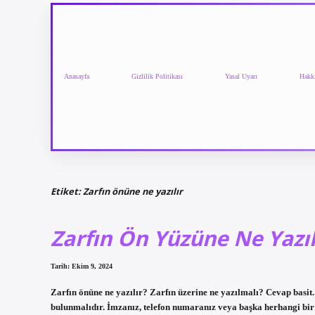
Anasayfa
Gizlilik Politikası
Yasal Uyarı
Hakk
Etiket:
Zarfın önüne ne yazılır
Zarfın Ön Yüzüne Ne Yazıl
Tarih: Ekim 9, 2024
Zarfın önüne ne yazılır? Zarfın üzerine ne yazılmalı? Cevap basit. 
bulunmalıdır. İmzanız, telefon numaranız veya başka herhangi bir 