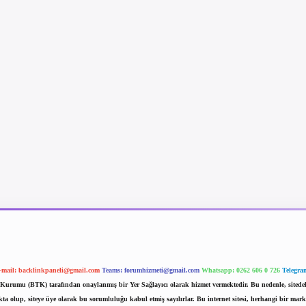
-mail:
backlinkpaneli@gmail.com
Teams:
forumhizmeti@gmail.com
Whatsapp: 0262 606 0 726
Telegra
im Kurumu (BTK) tarafından onaylanmış bir Yer Sağlayıcı olarak hizmet vermektedir. Bu nedenle, sited
 olup, siteye üye olarak bu sorumluluğu kabul etmiş sayılırlar. Bu internet sitesi, herhangi bir mark