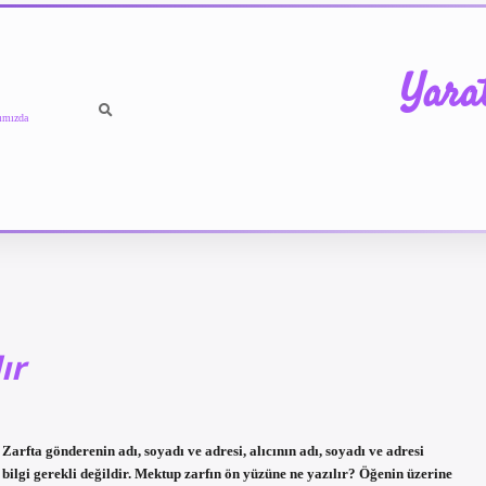
Yara
ımızda
ır
Zarfta gönderenin adı, soyadı ve adresi, alıcının adı, soyadı ve adresi
bilgi gerekli değildir. Mektup zarfın ön yüzüne ne yazılır? Öğenin üzerine