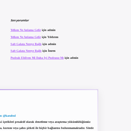
Son yorumlar
Yelken Ne Anlama Gelir
için
admin
Yelken Ne Anlama Gelir
için
Yıldırım
Salt Galata Nereye Bağlı
için
admin
Salt Galata Nereye Bağlı
için
İmren
Pudralı Eldiven Mi Daha Iyi Pudrasız Mı
için
admin
m: @karabul
eki içerikleri proaktif olarak denetleme veya araştırma yükümlülüğümüz
a, kurum veya şahıs şirketi ile hiçbir bağlantısı bulunmamaktadır. Sitede