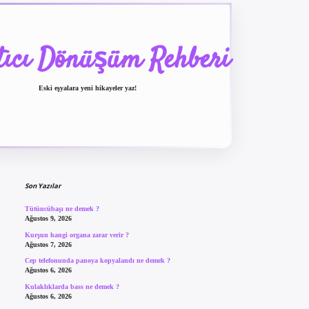
tıcı Dönüşüm Rehberi
Eski eşyalara yeni hikayeler yaz!
Sidebar
betexper güncel giriş
be
Son Yazılar
Tütüncübaşı ne demek ?
Ağustos 9, 2026
Kurşun hangi organa zarar verir ?
Ağustos 7, 2026
Cep telefonunda panoya kopyalandı ne demek ?
Ağustos 6, 2026
Kulaklıklarda bass ne demek ?
Ağustos 6, 2026