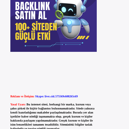
Reklam ve İletişim:
Skype: live:.cid.575569c608265c69
Yasal Uyarı:
Bu internet sitesi, herhangi bir marka, kurum veya
şahıs şirketi ile hiçbir bağlantısı bulunmamaktadır. Sitede yalnızca
kendi hazırladığımız makaleler paylaşılmaktadır. Burada yer alan
içerikler haber niteliği taşımamakta olup, gerçek kurum ve kişiler
hakkında paylaşım yapılmamaktadır. Gerçek kurum ve kişiler ile
isim benzerlikleri tamamen tesadüfidir. Sitemizdeki bilgiler taslak
halindedir ve tavsiye niteliği taşımazlar.