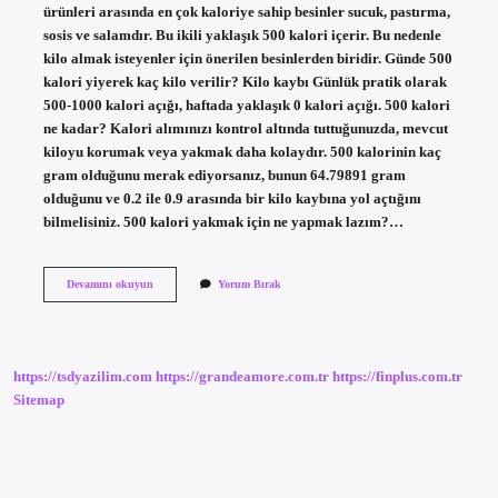
ürünleri arasında en çok kaloriye sahip besinler sucuk, pastırma,
sosis ve salamdır. Bu ikili yaklaşık 500 kalori içerir. Bu nedenle
kilo almak isteyenler için önerilen besinlerden biridir. Günde 500
kalori yiyerek kaç kilo verilir? Kilo kaybı Günlük pratik olarak
500-1000 kalori açığı, haftada yaklaşık 0 kalori açığı. 500 kalori
ne kadar? Kalori alımınızı kontrol altında tuttuğunuzda, mevcut
kiloyu korumak veya yakmak daha kolaydır. 500 kalorinin kaç
gram olduğunu merak ediyorsanız, bunun 64.79891 gram
olduğunu ve 0.2 ile 0.9 arasında bir kilo kaybına yol açtığını
bilmelisiniz. 500 kalori yakmak için ne yapmak lazım?…
500
Devamını okuyun
Yorum Bırak
Kalori
Için
Ne
Yemeli
https://tsdyazilim.com
https://grandeamore.com.tr
https://finplus.com.tr
Sitemap