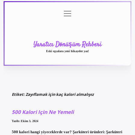
menüyü
Anasayfa
Gizlilik
Yasal
Hakkımızda
aç
Politikası
Uyarı
Yaratıcı Dönüşüm Rehberi
Eski eşyalara yeni hikayeler yaz!
Etiket:
Zayıflamak için kaç kalori almalıyız
500 Kalori Için Ne Yemeli
Tarih: Ekim 3, 2024
500 kalori hangi yiyeceklerde var? Şarküteri ürünleri: Şarküteri