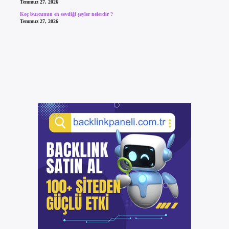
Temmuz 27, 2026
Koç burcunun en sevdiği şeyler nelerdir ?
Temmuz 27, 2026