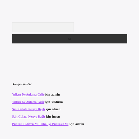
Arama
Son yorumlar
Yelken Ne Anlama Gelir
için
admin
Yelken Ne Anlama Gelir
için
Yıldırım
Salt Galata Nereye Bağlı
için
admin
Salt Galata Nereye Bağlı
için
İmren
Pudralı Eldiven Mi Daha Iyi Pudrasız Mı
için
admin