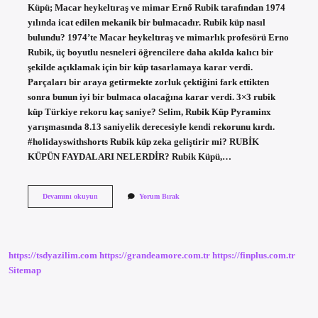
Küpü; Macar heykeltıraş ve mimar Ernő Rubik tarafından 1974
yılında icat edilen mekanik bir bulmacadır. Rubik küp nasıl
bulundu? 1974’te Macar heykeltıraş ve mimarlık profesörü Erno
Rubik, üç boyutlu nesneleri öğrencilere daha akılda kalıcı bir
şekilde açıklamak için bir küp tasarlamaya karar verdi.
Parçaları bir araya getirmekte zorluk çektiğini fark ettikten
sonra bunun iyi bir bulmaca olacağına karar verdi. 3×3 rubik
küp Türkiye rekoru kaç saniye? Selim, Rubik Küp Pyraminx
yarışmasında 8.13 saniyelik derecesiyle kendi rekorunu kırdı.
#holidayswithshorts Rubik küp zeka geliştirir mi? RUBİK
KÜPÜN FAYDALARI NELERDİR? Rubik Küpü,…
Zeka
Devamını okuyun
Yorum Bırak
Küpü
Kim
Icat
Etti
https://tsdyazilim.com
https://grandeamore.com.tr
https://finplus.com.tr
Sitemap