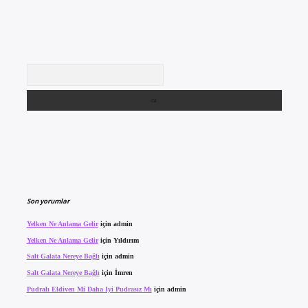
Arama
Son yorumlar
Yelken Ne Anlama Gelir
için
admin
Yelken Ne Anlama Gelir
için
Yıldırım
Salt Galata Nereye Bağlı
için
admin
Salt Galata Nereye Bağlı
için
İmren
Pudralı Eldiven Mi Daha Iyi Pudrasız Mı
için
admin