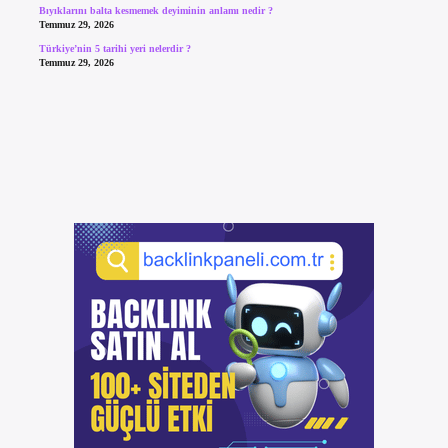
Bıyıklarını balta kesmemek deyiminin anlamı nedir ?
Temmuz 29, 2026
Türkiye’nin 5 tarihi yeri nelerdir ?
Temmuz 29, 2026