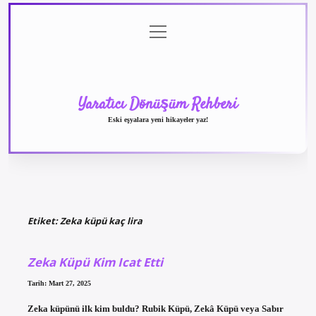
menüyü
Anasayfa
Gizlilik
Yasal
Hakkımızda
aç
Politikası
Uyarı
Yaratıcı Dönüşüm Rehberi
Eski eşyalara yeni hikayeler yaz!
Etiket:
Zeka küpü kaç lira
Zeka Küpü Kim Icat Etti
Tarih: Mart 27, 2025
Zeka küpünü ilk kim buldu? Rubik Küpü, Zekâ Küpü veya Sabır