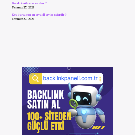
Bacak kesilmezse ne olur ?
Temmuz 27, 2026
Koç burcunun en sevdiği şeyler nelerdir ?
Temmuz 27, 2026