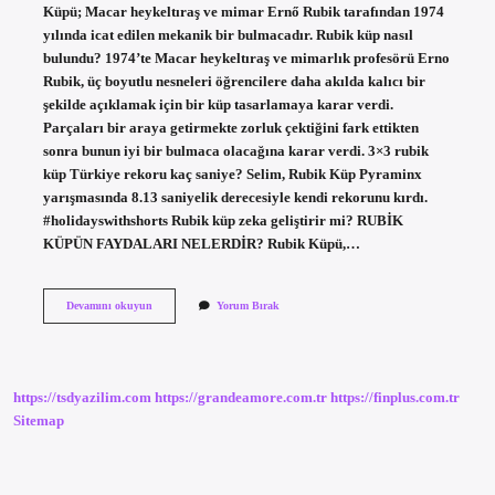
Küpü; Macar heykeltıraş ve mimar Ernő Rubik tarafından 1974
yılında icat edilen mekanik bir bulmacadır. Rubik küp nasıl
bulundu? 1974’te Macar heykeltıraş ve mimarlık profesörü Erno
Rubik, üç boyutlu nesneleri öğrencilere daha akılda kalıcı bir
şekilde açıklamak için bir küp tasarlamaya karar verdi.
Parçaları bir araya getirmekte zorluk çektiğini fark ettikten
sonra bunun iyi bir bulmaca olacağına karar verdi. 3×3 rubik
küp Türkiye rekoru kaç saniye? Selim, Rubik Küp Pyraminx
yarışmasında 8.13 saniyelik derecesiyle kendi rekorunu kırdı.
#holidayswithshorts Rubik küp zeka geliştirir mi? RUBİK
KÜPÜN FAYDALARI NELERDİR? Rubik Küpü,…
Zeka
Devamını okuyun
Yorum Bırak
Küpü
Kim
Icat
Etti
https://tsdyazilim.com
https://grandeamore.com.tr
https://finplus.com.tr
Sitemap