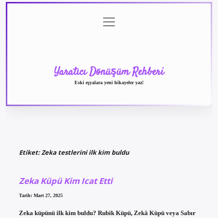
menüyü
Anasayfa
Gizlilik
Yasal
Hakkımızda
aç
Politikası
Uyarı
Yaratıcı Dönüşüm Rehberi
Eski eşyalara yeni hikayeler yaz!
Etiket:
Zeka testlerini ilk kim buldu
Zeka Küpü Kim Icat Etti
Tarih: Mart 27, 2025
Zeka küpünü ilk kim buldu? Rubik Küpü, Zekâ Küpü veya Sabır