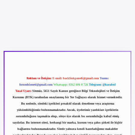
etexper güncel giriş
betexpergir.net
Reklam ve İletişim:
E-mail:
backlinkpaneli@gmail.com
Teams:
forumhizmeti@gmail.com
Whatsapp: 0262 606 0 726
Telegram: @karabul
Yasal Uyarı:
Sitemiz, 5651 Sayılı Kanun gereğince Bilgi Teknolojileri ve İletişim
Kurumu (BTK) tarafından onaylanmış bir Yer Sağlayıcı olarak hizmet vermektedir.
Bu nedenle, sitedeki içerikleri proaktif olarak denetleme veya araştırma
yükümlülüğümüz bulunmamaktadır. Ancak, üyelerimiz yazdıkları içeriklerin
sorumluluğunu taşımakta olup, siteye üye olarak bu sorumluluğu kabul etmiş
sayılırlar. Bu internet sitesi, herhangi bir marka, kurum veya şahıs şirketi ile hiçbir
bağlantısı bulunmamaktadır. Sitede yalnızca kendi hazırladığımız makaleler