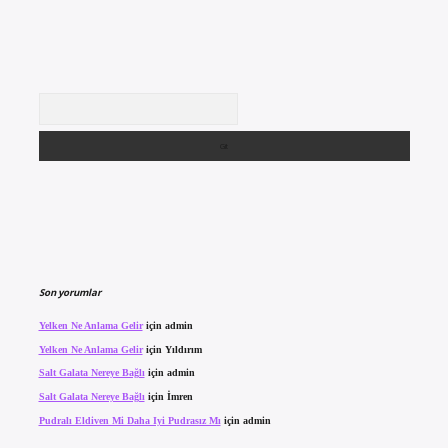
Arama
Son yorumlar
Yelken Ne Anlama Gelir
için
admin
Yelken Ne Anlama Gelir
için
Yıldırım
Salt Galata Nereye Bağlı
için
admin
Salt Galata Nereye Bağlı
için
İmren
Pudralı Eldiven Mi Daha Iyi Pudrasız Mı
için
admin