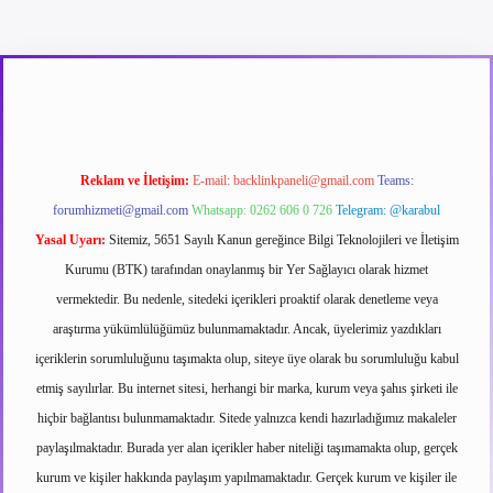
t
Reklam ve İletişim:
E-mail:
backlinkpaneli@gmail.com
Teams:
forumhizmeti@gmail.com
Whatsapp: 0262 606 0 726
Telegram: @karabul
Yasal Uyarı:
Sitemiz, 5651 Sayılı Kanun gereğince Bilgi Teknolojileri ve İletişim
Kurumu (BTK) tarafından onaylanmış bir Yer Sağlayıcı olarak hizmet
vermektedir. Bu nedenle, sitedeki içerikleri proaktif olarak denetleme veya
araştırma yükümlülüğümüz bulunmamaktadır. Ancak, üyelerimiz yazdıkları
içeriklerin sorumluluğunu taşımakta olup, siteye üye olarak bu sorumluluğu kabul
etmiş sayılırlar. Bu internet sitesi, herhangi bir marka, kurum veya şahıs şirketi ile
hiçbir bağlantısı bulunmamaktadır. Sitede yalnızca kendi hazırladığımız makaleler
paylaşılmaktadır. Burada yer alan içerikler haber niteliği taşımamakta olup, gerçek
kurum ve kişiler hakkında paylaşım yapılmamaktadır. Gerçek kurum ve kişiler ile