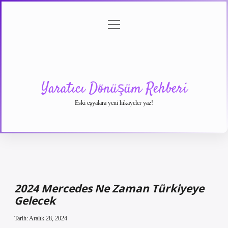
menüyü
Anasayfa
Gizlilik
Yasal
Hakkımızda
aç
Politikası
Uyarı
Yaratıcı Dönüşüm Rehberi
Eski eşyalara yeni hikayeler yaz!
2024 Mercedes Ne Zaman Türkiyeye
Gelecek
Tarih: Aralık 28, 2024