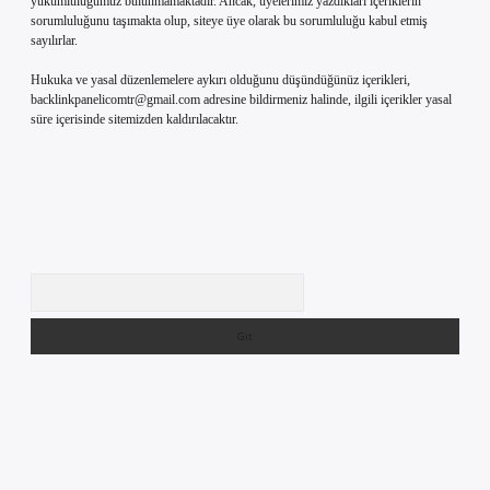
yükümlülüğümüz bulunmamaktadır. Ancak, üyelerimiz yazdıkları içeriklerin
sorumluluğunu taşımakta olup, siteye üye olarak bu sorumluluğu kabul etmiş
sayılırlar.
Hukuka ve yasal düzenlemelere aykırı olduğunu düşündüğünüz içerikleri,
backlinkpanelicomtr@gmail.com
adresine bildirmeniz halinde, ilgili içerikler yasal
süre içerisinde sitemizden kaldırılacaktır.
Arama