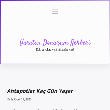
menüyü
Anasayfa
Gizlilik
Yasal
Hakkımızda
aç
Politikası
Uyarı
Yaratıcı Dönüşüm Rehberi
Eski eşyalara yeni hikayeler yaz!
Ahtapotlar Kaç Gün Yaşar
Tarih: Ocak 17, 2025