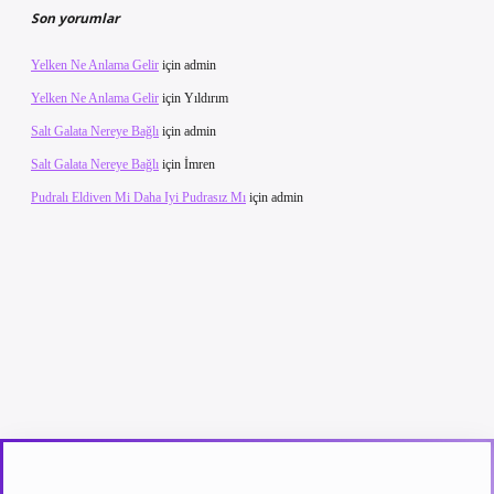
Son yorumlar
Yelken Ne Anlama Gelir
için
admin
Yelken Ne Anlama Gelir
için
Yıldırım
Salt Galata Nereye Bağlı
için
admin
Salt Galata Nereye Bağlı
için
İmren
Pudralı Eldiven Mi Daha Iyi Pudrasız Mı
için
admin
texper güncel giriş
betexpergir.net