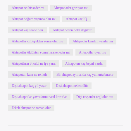
Ahtapot acı hisseder mi
Ahtapot adet görüyor mu
Ahtapot doğum yapınca ölür mü
Ahtapot kaç IQ
Ahtapot kaç saatte ölür
Ahtapot neden helal değildir
Ahtapotlar çiftleştikten sonra ölür mü
Ahtapotlar kendini yeniler mi
Ahtapotlar öldükten sonra hareket eder mi
Ahtapotlar uyur mu
Ahtapotların 3 kalbi ne işe yarar
Ahtapotun kaç beyni vardır
Ahtapotun kanı ne renktir
Bir ahtapot aynı anda kaç yumurta bırakır
Dişi ahtapot kaç yıl yaşar
Dişi ahtapot neden ölür
Dişi ahtapotlar yavrularını nasıl korurlar
Dişi tavşanlar regl olur mu
Erkek ahtapot ne zaman ölür