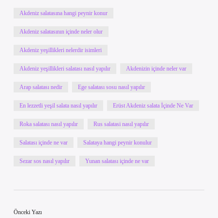
Akdeniz salatasına hangi peynir konur
Akdeniz salatasının içinde neler olur
Akdeniz yeşillikleri nelerdir isimleri
Akdeniz yeşillikleri salatası nasıl yapılır
Akdenizin içinde neler var
Arap salatası nedir
Ege salatası sosu nasıl yapılır
En lezzetli yeşil salata nasıl yapılır
Erüst Akdeniz salata İçinde Ne Var
Roka salatası nasıl yapılır
Rus salatasi nasıl yapılır
Salatası içinde ne var
Salataya hangi peynir konulur
Sezar sos nasıl yapılır
Yunan salatası içinde ne var
Önceki Yazı