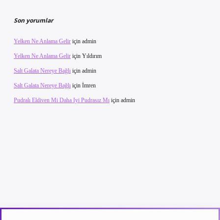
Son yorumlar
Yelken Ne Anlama Gelir
için
admin
Yelken Ne Anlama Gelir
için
Yıldırım
Salt Galata Nereye Bağlı
için
admin
Salt Galata Nereye Bağlı
için
İmren
Pudralı Eldiven Mi Daha Iyi Pudrasız Mı
için
admin
güncel giriş
betexpergir.net