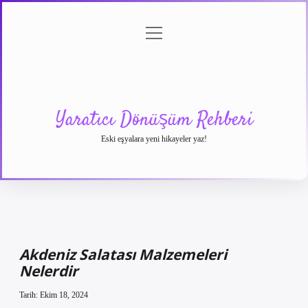
menüyü
Anasayfa
Gizlilik
Yasal
Hakkımızda
aç
Politikası
Uyarı
Yaratıcı Dönüşüm Rehberi
Eski eşyalara yeni hikayeler yaz!
Akdeniz Salatası Malzemeleri
Nelerdir
Tarih: Ekim 18, 2024