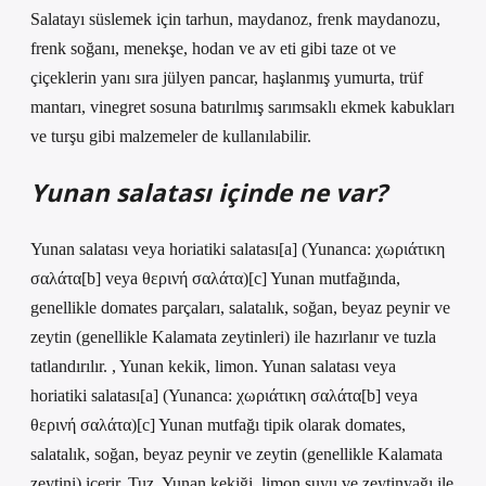
Salatayı süslemek için tarhun, maydanoz, frenk maydanozu,
frenk soğanı, menekşe, hodan ve av eti gibi taze ot ve
çiçeklerin yanı sıra jülyen pancar, haşlanmış yumurta, trüf
mantarı, vinegret sosuna batırılmış sarımsaklı ekmek kabukları
ve turşu gibi malzemeler de kullanılabilir.
Yunan salatası içinde ne var?
Yunan salatası veya horiatiki salatası[a] (Yunanca: χωριάτικη
σαλάτα[b] veya θερινή σαλάτα)[c] Yunan mutfağında,
genellikle domates parçaları, salatalık, soğan, beyaz peynir ve
zeytin (genellikle Kalamata zeytinleri) ile hazırlanır ve tuzla
tatlandırılır. , Yunan kekik, limon. Yunan salatası veya
horiatiki salatası[a] (Yunanca: χωριάτικη σαλάτα[b] veya
θερινή σαλάτα)[c] Yunan mutfağı tipik olarak domates,
salatalık, soğan, beyaz peynir ve zeytin (genellikle Kalamata
zeytini) içerir. Tuz, Yunan kekiği, limon suyu ve zeytinyağı ile