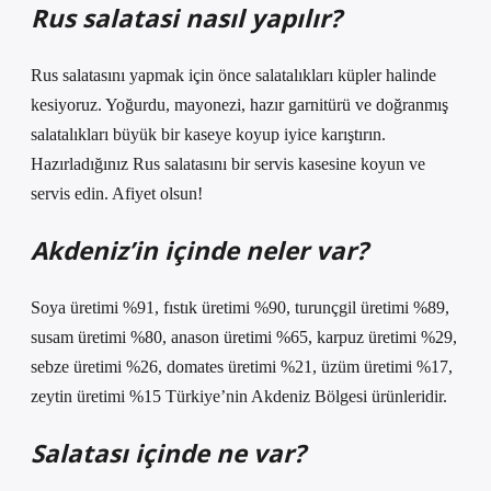
Rus salatasi nasıl yapılır?
Rus salatasını yapmak için önce salatalıkları küpler halinde
kesiyoruz. Yoğurdu, mayonezi, hazır garnitürü ve doğranmış
salatalıkları büyük bir kaseye koyup iyice karıştırın.
Hazırladığınız Rus salatasını bir servis kasesine koyun ve
servis edin. Afiyet olsun!
Akdeniz’in içinde neler var?
Soya üretimi %91, fıstık üretimi %90, turunçgil üretimi %89,
susam üretimi %80, anason üretimi %65, karpuz üretimi %29,
sebze üretimi %26, domates üretimi %21, üzüm üretimi %17,
zeytin üretimi %15 Türkiye’nin Akdeniz Bölgesi ürünleridir.
Salatası içinde ne var?