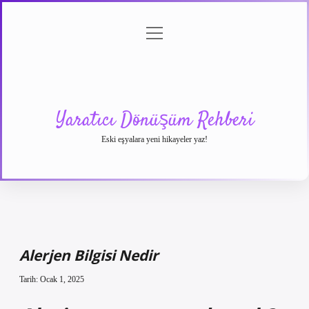
menüyü
Anasayfa
Gizlilik
Yasal
Hakkımızda
aç
Politikası
Uyarı
Yaratıcı Dönüşüm Rehberi
Eski eşyalara yeni hikayeler yaz!
Alerjen Bilgisi Nedir
Tarih: Ocak 1, 2025