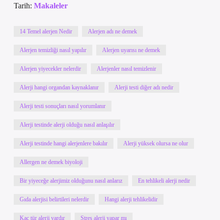
Tarih:
Makaleler
14 Temel alerjen Nedir
Alerjen adı ne demek
Alerjen temizliği nasıl yapılır
Alerjen uyarısı ne demek
Alerjen yiyecekler nelerdir
Alerjenler nasıl temizlenir
Alerji hangi organdan kaynaklanır
Alerji testi diğer adı nedir
Alerji testi sonuçları nasıl yorumlanır
Alerji testinde alerji olduğu nasıl anlaşılır
Alerji testinde hangi alerjenlere bakılır
Alerji yüksek olursa ne olur
Allergen ne demek biyoloji
Bir yiyeceğe alerjimiz olduğunu nasıl anlarız
En tehlikeli alerji nedir
Gıda alerjisi belirtileri nelerdir
Hangi alerji tehlikelidir
Kaç tür alerji vardır
Stres alerji yapar mı