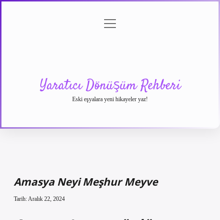
menüyü
Anasayfa
Gizlilik
Yasal
Hakkımızda
aç
Politikası
Uyarı
Yaratıcı Dönüşüm Rehberi
Eski eşyalara yeni hikayeler yaz!
Amasya Neyi Meşhur Meyve
Tarih: Aralık 22, 2024