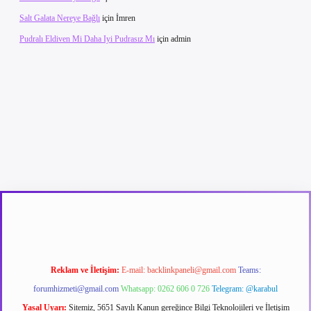
Salt Galata Nereye Bağlı
için
İmren
Pudralı Eldiven Mi Daha Iyi Pudrasız Mı
için
admin
betexper güncel giriş
betexpergir.net
Reklam ve İletişim:
E-mail:
backlinkpaneli@gmail.com
Teams:
forumhizmeti@gmail.com
Whatsapp: 0262 606 0 726
Telegram: @karabul
Yasal Uyarı:
Sitemiz, 5651 Sayılı Kanun gereğince Bilgi Teknolojileri ve İletişim