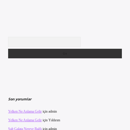
Arama
Son yorumlar
Yelken Ne Anlama Gelir
için
admin
Yelken Ne Anlama Gelir
için
Yıldırım
Salt Galata Nereye Bağlı
için
admin