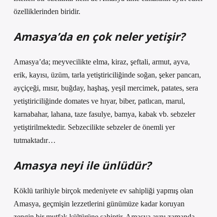
özelliklerinden biridir.
Amasya’da en çok neler yetişir?
Amasya’da; meyvecilikte elma, kiraz, şeftali, armut, ayva,
erik, kayısı, üzüm, tarla yetiştiriciliğinde soğan, şeker pancarı,
ayçiçeği, mısır, buğday, haşhaş, yeşil mercimek, patates, sera
yetiştiriciliğinde domates ve hıyar, biber, patlıcan, marul,
karnabahar, lahana, taze fasulye, bamya, kabak vb. sebzeler
yetiştirilmektedir. Sebzecilikte sebzeler de önemli yer
tutmaktadır…
Amasya neyi ile ünlüdür?
Köklü tarihiyle birçok medeniyete ev sahipliği yapmış olan
Amasya, geçmişin lezzetlerini günümüze kadar koruyan
zengin bir mutfak kültürüne sahiptir. Amasya aynı zamanda