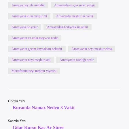
Amasya neyi ile ünlüdür
Amasyada en çok neler yetişir
Amasyada kiraz yetişir mi
Amasyada meşhur ne yenir
Amasyada ne yenir
Amasyadan hediyelik ne alınır
Amasyanın en ünlü meyvesi nedir
Amasyanın geçim kaynakları nelerdir
Amasyanın neyi meşhur elma
Amasyanın neyi meşhur tatlı
Amasyanın özelliği nedir
Merzifonun neyi meşhur yiyecek
Önceki Yazı
Kuranda Namaz Neden 3 Vakit
Sonraki Yazı
Gitar Kursu Kaç Ay Sürer