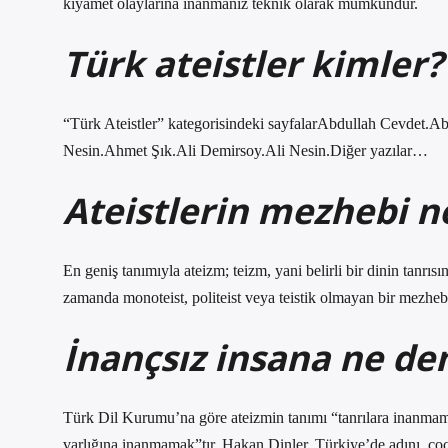
kıyamet olaylarına inanmanız teknik olarak mümkündür.
Türk ateistler kimler?
“Türk Ateistler” kategorisindeki sayfalarAbdullah Cevdet
Nesin.Ahmet Şık.Ali Demirsoy.Ali Nesin.Diğer yazılar…
Ateistlerin mezhebi n
En geniş tanımıyla ateizm; teizm, yani belirli bir dinin tanrı
zamanda monoteist, politeist veya teistik olmayan bir mezhebi
İnançsız insana ne de
Türk Dil Kurumu’na göre ateizmin tanımı “tanrılara inanmamak
varlığına inanmamak”tır. Hakan Dinler, Türkiye’de adını, çoc