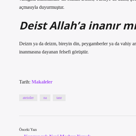
açmasıyla duyurmuştur.
Deist Allah’a inanır m
Deizm ya da deizm, bireyin din, peygamberler ya da vahiy arac
inanmasına dayanan felsefi görüştür.
Tarih:
Makaleler
ateistler
na
tanr
Önceki Yazı