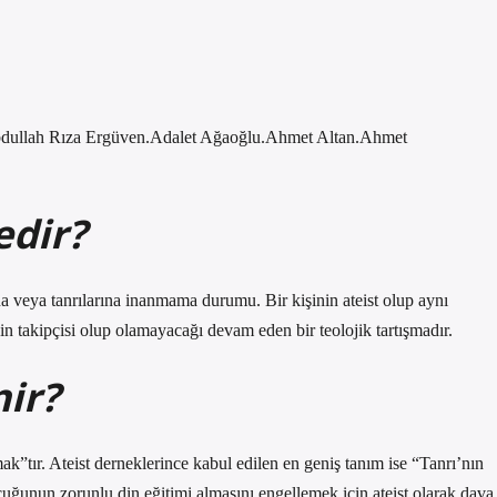
.Abdullah Rıza Ergüven.Adalet Ağaoğlu.Ahmet Altan.Ahmet
edir?
sına veya tanrılarına inanmama durumu. Bir kişinin ateist olup aynı
n takipçisi olup olamayacağı devam eden bir teolojik tartışmadır.
nir?
”tır. Ateist derneklerince kabul edilen en geniş tanım ise “Tanrı’nın
uğunun zorunlu din eğitimi almasını engellemek için ateist olarak dava