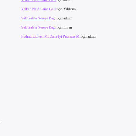
Yelken Ne Anlama Gelir
için
admin
Yelken Ne Anlama Gelir
için
Yıldırım
Salt Galata Nereye Bağlı
için
admin
Salt Galata Nereye Bağlı
için
İmren
Pudralı Eldiven Mi Daha Iyi Pudrasız Mı
için
admin
a