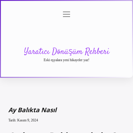
menüyü
Anasayfa
Gizlilik
Yasal
Hakkımızda
aç
Politikası
Uyarı
Yaratıcı Dönüşüm Rehberi
Eski eşyalara yeni hikayeler yaz!
Ay Balıkta Nasıl
Tarih: Kasım 9, 2024