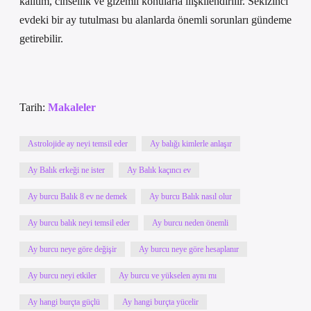
kalıtım, cinsellik ve gizemli konularla ilişkilendirilir. Sekizinci
evdeki bir ay tutulması bu alanlarda önemli sorunları gündeme
getirebilir.
Tarih:
Makaleler
Astrolojide ay neyi temsil eder
Ay balığı kimlerle anlaşır
Ay Balık erkeği ne ister
Ay Balık kaçıncı ev
Ay burcu Balık 8 ev ne demek
Ay burcu Balık nasıl olur
Ay burcu balık neyi temsil eder
Ay burcu neden önemli
Ay burcu neye göre değişir
Ay burcu neye göre hesaplanır
Ay burcu neyi etkiler
Ay burcu ve yükselen aynı mı
Ay hangi burçta güçlü
Ay hangi burçta yücelir