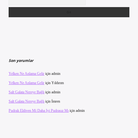
Son yorumlar
Yelken Ne Anlama Gelir
için
admin
Yelken Ne Anlama Gelir
için
Yıldırım
Salt Galata Nereye Bağlı
için
admin
Salt Galata Nereye Bağlı
için
İmren
Pudralı Eldiven Mi Daha Iyi Pudrasız Mı
için
admin