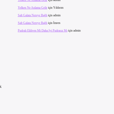
Yelken Ne Anlama Gelir
için
admin
Yelken Ne Anlama Gelir
için
Yıldırım
Salt Galata Nereye Bağlı
için
admin
Salt Galata Nereye Bağlı
için
İmren
Pudralı Eldiven Mi Daha Iyi Pudrasız Mı
için
admin
ak