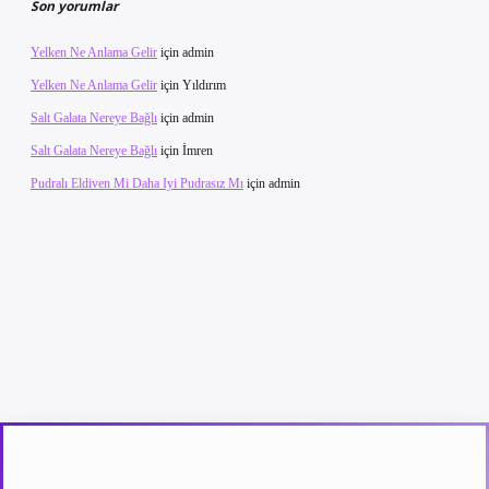
Son yorumlar
Yelken Ne Anlama Gelir
için
admin
Yelken Ne Anlama Gelir
için
Yıldırım
Salt Galata Nereye Bağlı
için
admin
Salt Galata Nereye Bağlı
için
İmren
Pudralı Eldiven Mi Daha Iyi Pudrasız Mı
için
admin
etexper güncel giriş
betexpergir.net