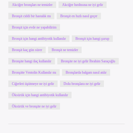
Akciğer bronşları ne temizler
Akciğer hırıltısına ne iyi gelir
Bronşit ciddi bir hastalık mı
Bronşit en hızlı nasıl geçer
Bronşit için evde ne yapabilirim
Bronşit için hangi antibiyotik kullanılır
Bronşit için hangi şurup
Bronşit kaç gün sürer
Bronşit ne temizler
Bronşite hangi ilaç kullanılır
Bronşite ne iyi gelir İbrahim Saraçoğlu
Bronşitte Ventolin Kullanılır mı
Bronşlarda balgam nasıl atılır
Ciğerleri üşütmeye ne iyi gelir
Dolu bronşlara ne iyi gelir
Öksürük için hangi antibiyotik kullanılır
Öksürük ve bronşite ne iyi gelir