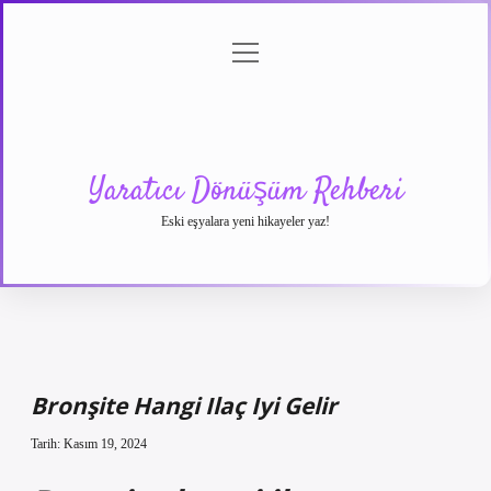
menüyü
Anasayfa
Gizlilik
Yasal
Hakkımızda
aç
Politikası
Uyarı
Yaratıcı Dönüşüm Rehberi
Eski eşyalara yeni hikayeler yaz!
Bronşite Hangi Ilaç Iyi Gelir
Tarih: Kasım 19, 2024