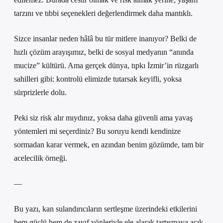
tarzını ve tıbbi seçenekleri değerlendirmek daha mantıklı.
Sizce insanlar neden hâlâ bu tür mitlere inanıyor? Belki de
hızlı çözüm arayışımız, belki de sosyal medyanın “anında
mucize” kültürü. Ama gerçek dünya, tıpkı İzmir’in rüzgarlı
sahilleri gibi: kontrolü elimizde tutarsak keyifli, yoksa
sürprizlerle dolu.
Peki siz risk alır mıydınız, yoksa daha güvenli ama yavaş
yöntemleri mi seçerdiniz? Bu soruyu kendi kendinize
sormadan karar vermek, en azından benim gözümde, tam bir
acelecilik örneği.
—
Bu yazı, kan sulandırıcıların sertleşme üzerindeki etkilerini
hem güçlü hem de zayıf yönleriyle ele alarak tartışmaya açık