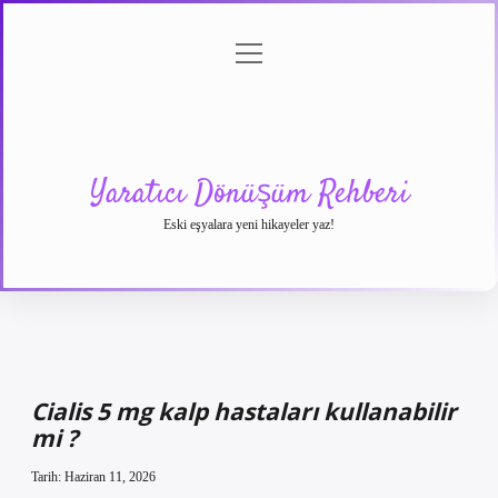
menüyü
Anasayfa
Gizlilik
Yasal
Hakkımızda
aç
Politikası
Uyarı
Yaratıcı Dönüşüm Rehberi
Eski eşyalara yeni hikayeler yaz!
Cialis 5 mg kalp hastaları kullanabilir
mi ?
Tarih: Haziran 11, 2026