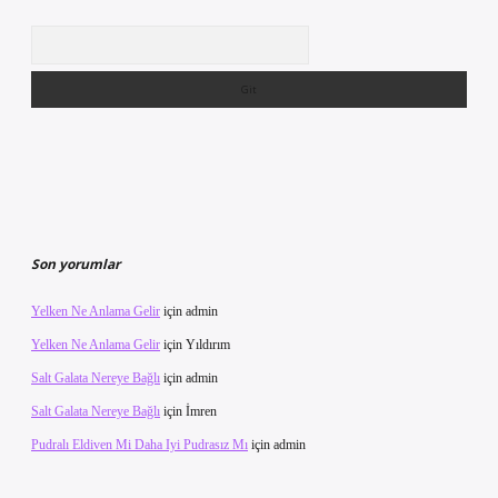
Arama
Son yorumlar
Yelken Ne Anlama Gelir
için
admin
Yelken Ne Anlama Gelir
için
Yıldırım
Salt Galata Nereye Bağlı
için
admin
Salt Galata Nereye Bağlı
için
İmren
Pudralı Eldiven Mi Daha Iyi Pudrasız Mı
için
admin