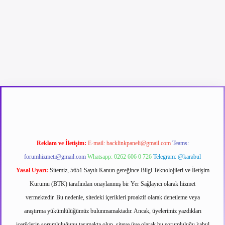
.net
Reklam ve İletişim:
E-mail:
backlinkpaneli@gmail.com
Teams:
forumhizmeti@gmail.com
Whatsapp: 0262 606 0 726
Telegram: @karabul
Yasal Uyarı:
Sitemiz, 5651 Sayılı Kanun gereğince Bilgi Teknolojileri ve İletişim
Kurumu (BTK) tarafından onaylanmış bir Yer Sağlayıcı olarak hizmet
vermektedir. Bu nedenle, sitedeki içerikleri proaktif olarak denetleme veya
araştırma yükümlülüğümüz bulunmamaktadır. Ancak, üyelerimiz yazdıkları
içeriklerin sorumluluğunu taşımakta olup, siteye üye olarak bu sorumluluğu kabul