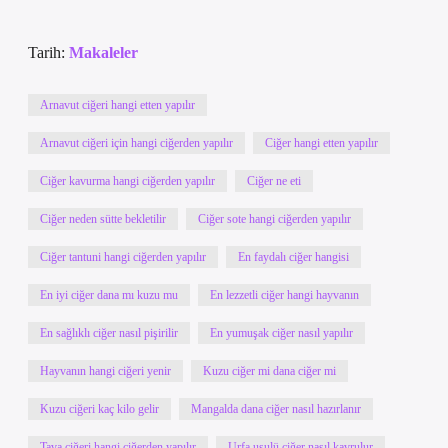
Tarih:
Makaleler
Arnavut ciğeri hangi etten yapılır
Arnavut ciğeri için hangi ciğerden yapılır
Ciğer hangi etten yapılır
Ciğer kavurma hangi ciğerden yapılır
Ciğer ne eti
Ciğer neden sütte bekletilir
Ciğer sote hangi ciğerden yapılır
Ciğer tantuni hangi ciğerden yapılır
En faydalı ciğer hangisi
En iyi ciğer dana mı kuzu mu
En lezzetli ciğer hangi hayvanın
En sağlıklı ciğer nasıl pişirilir
En yumuşak ciğer nasıl yapılır
Hayvanın hangi ciğeri yenir
Kuzu ciğer mi dana ciğer mi
Kuzu ciğeri kaç kilo gelir
Mangalda dana ciğer nasıl hazırlanır
Tava ciğeri hangi ciğerden yapılır
Urfa usulü ciğer nasıl kavrulur