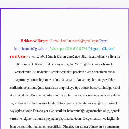
t
Reklam ve İletişim:
E-mail:
backlinkpaneli@gmail.com
Teams:
forumhizmeti@gmail.com
Whatsapp: 0262 606 0 726
Telegram: @karabul
Yasal Uyarı:
Sitemiz, 5651 Sayılı Kanun gereğince Bilgi Teknolojileri ve İletişim
Kurumu (BTK) tarafından onaylanmış bir Yer Sağlayıcı olarak hizmet
vermektedir. Bu nedenle, sitedeki içerikleri proaktif olarak denetleme veya
araştırma yükümlülüğümüz bulunmamaktadır. Ancak, üyelerimiz yazdıkları
içeriklerin sorumluluğunu taşımakta olup, siteye üye olarak bu sorumluluğu kabul
etmiş sayılırlar. Bu internet sitesi, herhangi bir marka, kurum veya şahıs şirketi ile
hiçbir bağlantısı bulunmamaktadır. Sitede yalnızca kendi hazırladığımız makaleler
paylaşılmaktadır. Burada yer alan içerikler haber niteliği taşımamakta olup, gerçek
kurum ve kişiler hakkında paylaşım yapılmamaktadır. Gerçek kurum ve kişiler ile
isim benzerlikleri tamamen tesadüfidir. Sitemiz, kar amacı gütmeyen ve tamamen