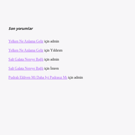
Son yorumlar
Yelken Ne Anlama Gelir
için
admin
Yelken Ne Anlama Gelir
için
Yıldırım
Salt Galata Nereye Bağlı
için
admin
Salt Galata Nereye Bağlı
için
İmren
Pudralı Eldiven Mi Daha Iyi Pudrasız Mı
için
admin