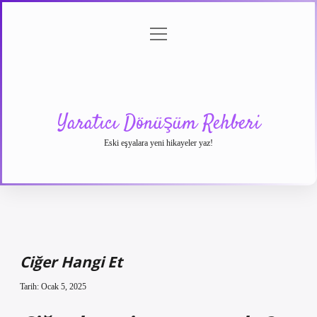
menüyü
Anasayfa
Gizlilik
Yasal
Hakkımızda
aç
Politikası
Uyarı
Yaratıcı Dönüşüm Rehberi
Eski eşyalara yeni hikayeler yaz!
Ciğer Hangi Et
Tarih: Ocak 5, 2025