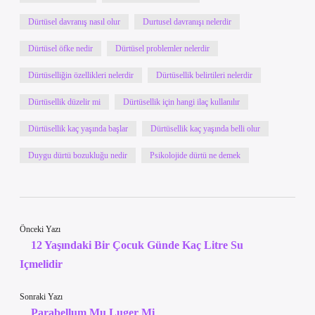
Dürtüsel davranış nasıl olur
Durtusel davranışı nelerdir
Dürtüsel öfke nedir
Dürtüsel problemler nelerdir
Dürtüselliğin özellikleri nelerdir
Dürtüsellik belirtileri nelerdir
Dürtüsellik düzelir mi
Dürtüsellik için hangi ilaç kullanılır
Dürtüsellik kaç yaşında başlar
Dürtüsellik kaç yaşında belli olur
Duygu dürtü bozukluğu nedir
Psikolojide dürtü ne demek
Önceki Yazı
12 Yaşındaki Bir Çocuk Günde Kaç Litre Su
Içmelidir
Sonraki Yazı
Parabellum Mu Luger Mi