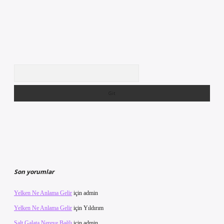
Arama
Son yorumlar
Yelken Ne Anlama Gelir
için
admin
Yelken Ne Anlama Gelir
için
Yıldırım
Salt Galata Nereye Bağlı
için
admin