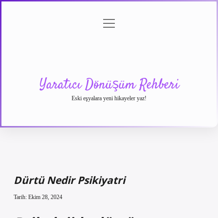
menüyü
Anasayfa
Gizlilik
Yasal
Hakkımızda
aç
Politikası
Uyarı
Yaratıcı Dönüşüm Rehberi
Eski eşyalara yeni hikayeler yaz!
Dürtü Nedir Psikiyatri
Tarih: Ekim 28, 2024