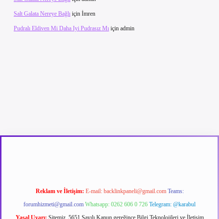
Salt Galata Nereye Bağlı
için
İmren
Pudralı Eldiven Mi Daha Iyi Pudrasız Mı
için
admin
betexper güncel giriş
betexpergir.net
Reklam ve İletişim:
E-mail:
backlinkpaneli@gmail.com
Teams:
forumhizmeti@gmail.com
Whatsapp: 0262 606 0 726
Telegram: @karabul
Yasal Uyarı:
Sitemiz, 5651 Sayılı Kanun gereğince Bilgi Teknolojileri ve İletişim