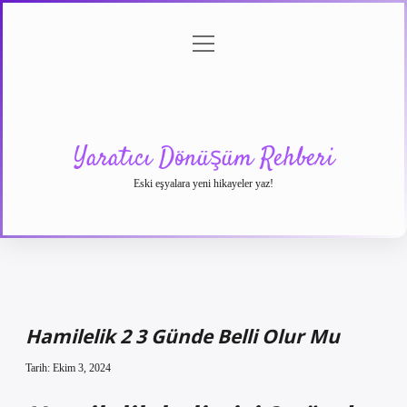
menüyü
Anasayfa
Gizlilik
Yasal
Hakkımızda
aç
Politikası
Uyarı
Yaratıcı Dönüşüm Rehberi
Eski eşyalara yeni hikayeler yaz!
Hamilelik 2 3 Günde Belli Olur Mu
Tarih: Ekim 3, 2024