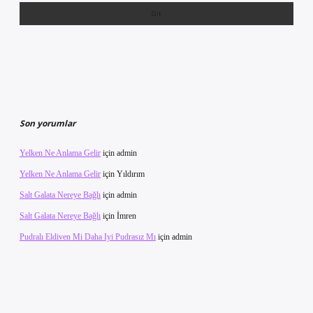
Son yorumlar
Yelken Ne Anlama Gelir
için
admin
Yelken Ne Anlama Gelir
için
Yıldırım
Salt Galata Nereye Bağlı
için
admin
Salt Galata Nereye Bağlı
için
İmren
Pudralı Eldiven Mi Daha Iyi Pudrasız Mı
için
admin