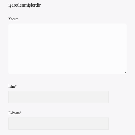
işaretlenmişlerdir
Yorum
İsim*
E-Posta*