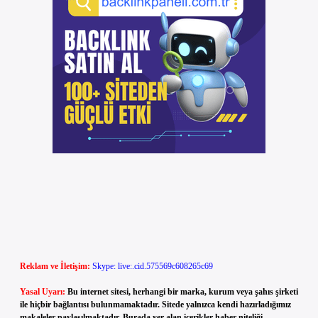
Reklam ve İletişim:
Skype: live:.cid.575569c608265c69
Yasal Uyarı:
Bu internet sitesi, herhangi bir marka, kurum veya şahıs şirketi
ile hiçbir bağlantısı bulunmamaktadır. Sitede yalnızca kendi hazırladığımız
makaleler paylaşılmaktadır. Burada yer alan içerikler haber niteliği