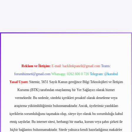
texper güncel giriş
betexpergir.net
Reklam ve İletişim:
E-mail:
backlinkpaneli@gmail.com
Teams:
forumhizmeti@gmail.com
Whatsapp: 0262 606 0 726
Telegram: @karabul
Yasal Uyarı:
Sitemiz, 5651 Sayılı Kanun gereğince Bilgi Teknolojileri ve İletişim
Kurumu (BTK) tarafından onaylanmış bir Yer Sağlayıcı olarak hizmet
vermektedir. Bu nedenle, sitedeki içerikleri proaktif olarak denetleme veya
araştırma yükümlülüğümüz bulunmamaktadır. Ancak, üyelerimiz yazdıkları
içeriklerin sorumluluğunu taşımakta olup, siteye üye olarak bu sorumluluğu kabul
etmiş sayılırlar. Bu internet sitesi, herhangi bir marka, kurum veya şahıs şirketi ile
hiçbir bağlantısı bulunmamaktadır. Sitede yalnızca kendi hazırladığımız makaleler