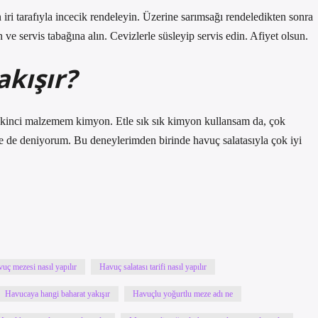
iri tarafıyla incecik rendeleyin. Üzerine sarımsağı rendeledikten sonra
 ve servis tabağına alın. Cevizlerle süsleyip servis edin. Afiyet olsun.
akışır?
. İkinci malzemem kimyon. Etle sık sık kimyon kullansam da, çok
de de deniyorum. Bu deneylerimden birinde havuç salatasıyla çok iyi
uç mezesi nasıl yapılır
Havuç salatası tarifi nasıl yapılır
Havucaya hangi baharat yakışır
Havuçlu yoğurtlu meze adı ne