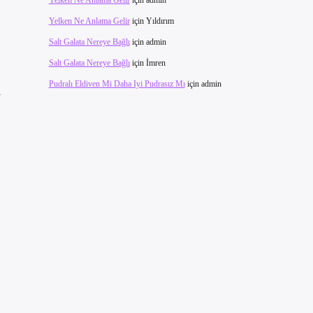
Yelken Ne Anlama Gelir
için
admin
Yelken Ne Anlama Gelir
için
Yıldırım
Salt Galata Nereye Bağlı
için
admin
Salt Galata Nereye Bağlı
için
İmren
Pudralı Eldiven Mi Daha Iyi Pudrasız Mı
için
admin
ı