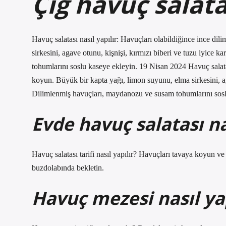
Çiğ havuç salatas
Havuç salatası nasıl yapılır: Havuçları olabildiğince ince di
sirkesini, agave otunu, kişnişi, kırmızı biberi ve tuzu iyice 
tohumlarını soslu kaseye ekleyin. 19 Nisan 2024 Havuç salatas
koyun. Büyük bir kapta yağı, limon suyunu, elma sirkesini, aga
Dilimlenmiş havuçları, maydanozu ve susam tohumlarını sosl
Evde havuç salatası na
Havuç salatası tarifi nasıl yapılır? Havuçları tavaya koyun ve
buzdolabında bekletin.
Havuç mezesi nasıl yap