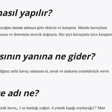
asıl yapılır?
nyağını damak tadınıza göre ekleyin ve karıştırın. Marulu havuçların
anozu ve dereotunu incecik doğrayın. Her şeyi havuçlarla iyice karıştırın
sının yanına ne gider?
ığınız nefis havuç salatasını et, tavuk ve makarna yemekleriyle servis
e adı ne?
büyük havuç, 1 su bardağı yoğurt. 4 yemek kaşığı zeytinyağı17 Mart