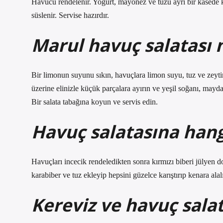
Havucu rendelenir. Yoğurt, mayonez ve tuzu ayrı bir kasede karı
süslenir. Servise hazırdır.
Marul havuç salatası n
Bir limonun suyunu sıkın, havuçlara limon suyu, tuz ve zeyti
üzerine elinizle küçük parçalara ayırın ve yeşil soğanı, mayd
Bir salata tabağına koyun ve servis edin.
Havuç salatasına hang
Havuçları incecik rendeledikten sonra kırmızı biberi jülyen d
karabiber ve tuz ekleyip hepsini güzelce karıştırıp kenara alal
Kereviz ve havuç salata