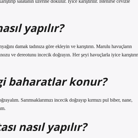
ştırıp salatanın üzerine dökülür. İyice karıştırılır. İstenirse cevizle
asıl yapılır?
nyağını damak tadınıza göre ekleyin ve karıştırın. Marulu havuçların
anozu ve dereotunu incecik doğrayın. Her şeyi havuçlarla iyice karıştırın
i baharatlar konur?
oğrayalım. Sarımsaklarımızı incecik doğrayıp kırmızı pul biber, nane,
ım.
sı nasıl yapılır?