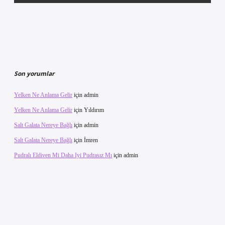
Son yorumlar
Yelken Ne Anlama Gelir
için
admin
Yelken Ne Anlama Gelir
için
Yıldırım
Salt Galata Nereye Bağlı
için
admin
Salt Galata Nereye Bağlı
için
İmren
Pudralı Eldiven Mi Daha Iyi Pudrasız Mı
için
admin