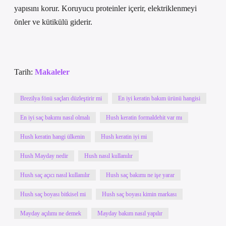
yapısını korur. Koruyucu proteinler içerir, elektriklenmeyi
önler ve kütikülü giderir.
Tarih:
Makaleler
Brezilya fönü saçları düzleştirir mi
En iyi keratin bakım ürünü hangisi
En iyi saç bakımı nasıl olmalı
Hush keratin formaldehit var mı
Hush keratin hangi ülkenin
Hush keratin iyi mi
Hush Mayday nedir
Hush nasıl kullanılır
Hush saç açıcı nasıl kullanılır
Hush saç bakımı ne işe yarar
Hush saç boyası bitkisel mi
Hush saç boyası kimin markası
Mayday açılımı ne demek
Mayday bakım nasıl yapılır