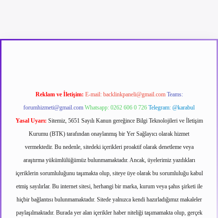
etexper güncel giriş
betexpergir.net
Reklam ve İletişim:
E-mail:
backlinkpaneli@gmail.com
Teams:
forumhizmeti@gmail.com
Whatsapp: 0262 606 0 726
Telegram: @karabul
Yasal Uyarı:
Sitemiz, 5651 Sayılı Kanun gereğince Bilgi Teknolojileri ve İletişim
Kurumu (BTK) tarafından onaylanmış bir Yer Sağlayıcı olarak hizmet
vermektedir. Bu nedenle, sitedeki içerikleri proaktif olarak denetleme veya
araştırma yükümlülüğümüz bulunmamaktadır. Ancak, üyelerimiz yazdıkları
içeriklerin sorumluluğunu taşımakta olup, siteye üye olarak bu sorumluluğu kabul
etmiş sayılırlar. Bu internet sitesi, herhangi bir marka, kurum veya şahıs şirketi ile
hiçbir bağlantısı bulunmamaktadır. Sitede yalnızca kendi hazırladığımız makaleler
paylaşılmaktadır. Burada yer alan içerikler haber niteliği taşımamakta olup, gerçek