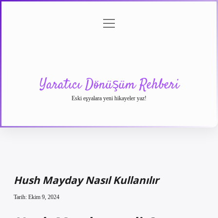
menüyü
Anasayfa
Gizlilik
Yasal
Hakkımızda
aç
Politikası
Uyarı
Yaratıcı Dönüşüm Rehberi
Eski eşyalara yeni hikayeler yaz!
Hush Mayday Nasıl Kullanılır
Tarih: Ekim 9, 2024