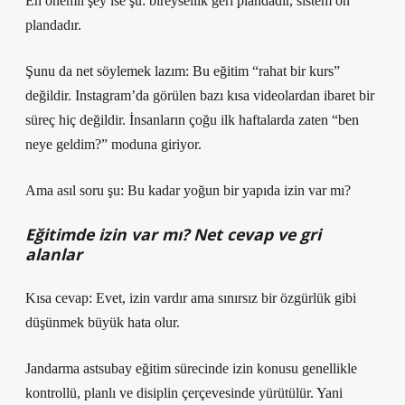
En önemli şey ise şu: bireysellik geri plandadır, sistem ön
plandadır.
Şunu da net söylemek lazım: Bu eğitim “rahat bir kurs”
değildir. Instagram’da görülen bazı kısa videolardan ibaret bir
süreç hiç değildir. İnsanların çoğu ilk haftalarda zaten “ben
neye geldim?” moduna giriyor.
Ama asıl soru şu: Bu kadar yoğun bir yapıda izin var mı?
Eğitimde izin var mı? Net cevap ve gri
alanlar
Kısa cevap: Evet, izin vardır ama sınırsız bir özgürlük gibi
düşünmek büyük hata olur.
Jandarma astsubay eğitim sürecinde izin konusu genellikle
kontrollü, planlı ve disiplin çerçevesinde yürütülür. Yani