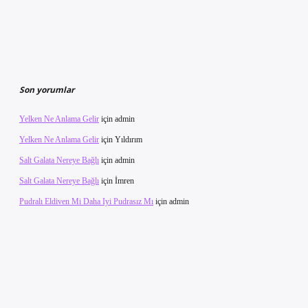
Son yorumlar
Yelken Ne Anlama Gelir
için
admin
Yelken Ne Anlama Gelir
için
Yıldırım
Salt Galata Nereye Bağlı
için
admin
Salt Galata Nereye Bağlı
için
İmren
Pudralı Eldiven Mi Daha Iyi Pudrasız Mı
için
admin