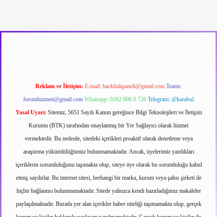
exper güncel giriş
betexpergir.net
Reklam ve İletişim:
E-mail:
backlinkpaneli@gmail.com
Teams:
forumhizmeti@gmail.com
Whatsapp: 0262 606 0 726
Telegram: @karabul
Yasal Uyarı:
Sitemiz, 5651 Sayılı Kanun gereğince Bilgi Teknolojileri ve İletişim
Kurumu (BTK) tarafından onaylanmış bir Yer Sağlayıcı olarak hizmet
vermektedir. Bu nedenle, sitedeki içerikleri proaktif olarak denetleme veya
araştırma yükümlülüğümüz bulunmamaktadır. Ancak, üyelerimiz yazdıkları
içeriklerin sorumluluğunu taşımakta olup, siteye üye olarak bu sorumluluğu kabul
etmiş sayılırlar. Bu internet sitesi, herhangi bir marka, kurum veya şahıs şirketi ile
hiçbir bağlantısı bulunmamaktadır. Sitede yalnızca kendi hazırladığımız makaleler
paylaşılmaktadır. Burada yer alan içerikler haber niteliği taşımamakta olup, gerçek