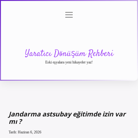
menüyü
Anasayfa
Gizlilik
Yasal
Hakkımızda
aç
Politikası
Uyarı
Yaratıcı Dönüşüm Rehberi
Eski eşyalara yeni hikayeler yaz!
Jandarma astsubay eğitimde izin var
mı ?
Tarih: Haziran 6, 2026