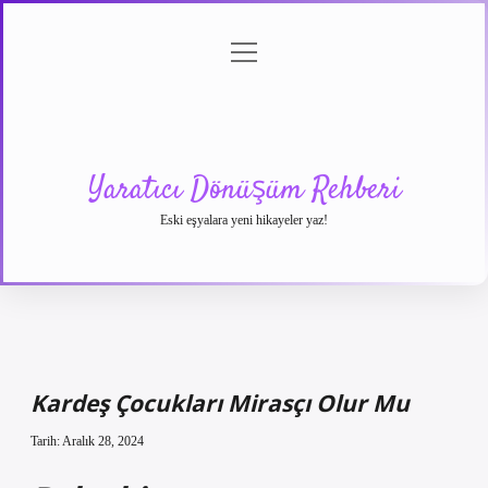
menüyü
Anasayfa
Gizlilik
Yasal
Hakkımızda
aç
Politikası
Uyarı
Yaratıcı Dönüşüm Rehberi
Eski eşyalara yeni hikayeler yaz!
Kardeş Çocukları Mirasçı Olur Mu
Tarih: Aralık 28, 2024