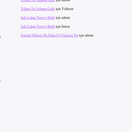
Yelken Ne Anlama Gelir
için
admin
Yelken Ne Anlama Gelir
için
Yıldırım
Salt Galata Nereye Bağlı
için
admin
Salt Galata Nereye Bağlı
için
İmren
Pudralı Eldiven Mi Daha Iyi Pudrasız Mı
için
admin
n
.