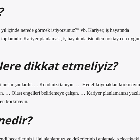
?
 yıl içinde nerede görmek istiyorsunuz?” vb. Kariyer; iş hayatında
n toplamıdır. Kariyer planlaması, iş hayatında istenilen noktaya en uygu
lere dikkat etmeliyiz?
emli unsur şunlardır…. Kendinizi tanıyın. … Hedef koymaktan korkmayın
 … Olası engelleri belirlemeye çalışın. … Kariyer planlamanızı yazılı
ten korkmayın.
nedir?
ndi becerilerinizi, ilgi alanlarınızı ve değerlerinizi anlamak, gelecekteki