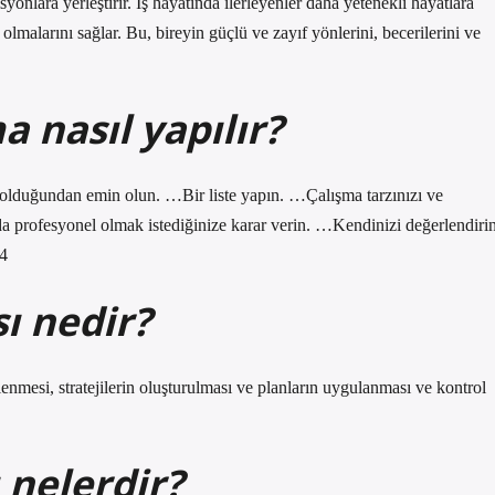
isyonlara yerleştirir. İş hayatında ilerleyenler daha yetenekli hayatlara
ı olmalarını sağlar. Bu, bireyin güçlü ve zayıf yönlerini, becerilerini ve
a nasıl yapılır?
r olduğundan emin olun. …Bir liste yapın. …Çalışma tarzınızı ve
da profesyonel olmak istediğinize karar verin. …Kendinizi değerlendirin
24
ı nedir?
enmesi, stratejilerin oluşturulması ve planların uygulanması ve kontrol
 nelerdir?