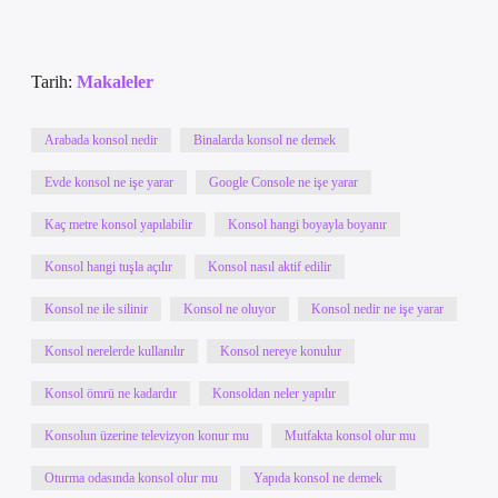
Tarih:
Makaleler
Arabada konsol nedir
Binalarda konsol ne demek
Evde konsol ne işe yarar
Google Console ne işe yarar
Kaç metre konsol yapılabilir
Konsol hangi boyayla boyanır
Konsol hangi tuşla açılır
Konsol nasıl aktif edilir
Konsol ne ile silinir
Konsol ne oluyor
Konsol nedir ne işe yarar
Konsol nerelerde kullanılır
Konsol nereye konulur
Konsol ömrü ne kadardır
Konsoldan neler yapılır
Konsolun üzerine televizyon konur mu
Mutfakta konsol olur mu
Oturma odasında konsol olur mu
Yapıda konsol ne demek