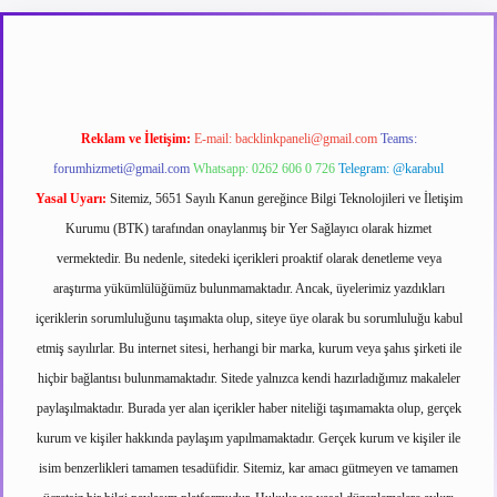
t
Reklam ve İletişim:
E-mail:
backlinkpaneli@gmail.com
Teams:
forumhizmeti@gmail.com
Whatsapp: 0262 606 0 726
Telegram: @karabul
Yasal Uyarı:
Sitemiz, 5651 Sayılı Kanun gereğince Bilgi Teknolojileri ve İletişim
Kurumu (BTK) tarafından onaylanmış bir Yer Sağlayıcı olarak hizmet
vermektedir. Bu nedenle, sitedeki içerikleri proaktif olarak denetleme veya
araştırma yükümlülüğümüz bulunmamaktadır. Ancak, üyelerimiz yazdıkları
içeriklerin sorumluluğunu taşımakta olup, siteye üye olarak bu sorumluluğu kabul
etmiş sayılırlar. Bu internet sitesi, herhangi bir marka, kurum veya şahıs şirketi ile
hiçbir bağlantısı bulunmamaktadır. Sitede yalnızca kendi hazırladığımız makaleler
paylaşılmaktadır. Burada yer alan içerikler haber niteliği taşımamakta olup, gerçek
kurum ve kişiler hakkında paylaşım yapılmamaktadır. Gerçek kurum ve kişiler ile
isim benzerlikleri tamamen tesadüfidir. Sitemiz, kar amacı gütmeyen ve tamamen