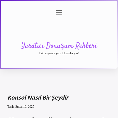
menüyü
Anasayfa
Gizlilik
Yasal
Hakkımızda
aç
Politikası
Uyarı
Yaratıcı Dönüşüm Rehberi
Eski eşyalara yeni hikayeler yaz!
Konsol Nasıl Bir Şeydir
Tarih: Şubat 16, 2025