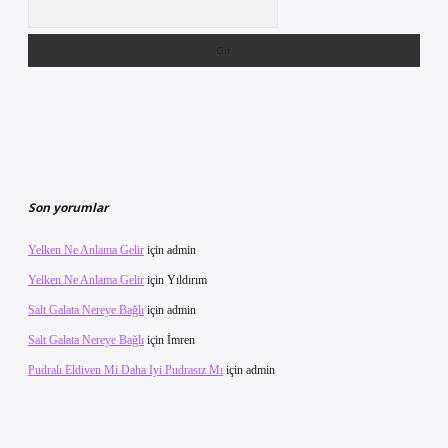
Arama
Son yorumlar
Yelken Ne Anlama Gelir
için
admin
Yelken Ne Anlama Gelir
için
Yıldırım
Salt Galata Nereye Bağlı
için
admin
Salt Galata Nereye Bağlı
için
İmren
Pudralı Eldiven Mi Daha Iyi Pudrasız Mı
için
admin