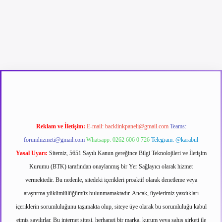
üncel giriş
betexpergir.net
Reklam ve İletişim:
E-mail:
backlinkpaneli@gmail.com
Teams:
forumhizmeti@gmail.com
Whatsapp: 0262 606 0 726
Telegram: @karabul
Yasal Uyarı:
Sitemiz, 5651 Sayılı Kanun gereğince Bilgi Teknolojileri ve İletişim
Kurumu (BTK) tarafından onaylanmış bir Yer Sağlayıcı olarak hizmet
vermektedir. Bu nedenle, sitedeki içerikleri proaktif olarak denetleme veya
araştırma yükümlülüğümüz bulunmamaktadır. Ancak, üyelerimiz yazdıkları
içeriklerin sorumluluğunu taşımakta olup, siteye üye olarak bu sorumluluğu kabul
etmiş sayılırlar. Bu internet sitesi, herhangi bir marka, kurum veya şahıs şirketi ile