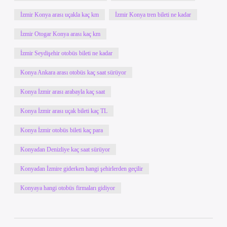
İzmir Konya arası uçakla kaç km
İzmir Konya tren bileti ne kadar
İzmir Otogar Konya arası kaç km
İzmir Seydişehir otobüs bileti ne kadar
Konya Ankara arası otobüs kaç saat sürüyor
Konya İzmir arası arabayla kaç saat
Konya İzmir arası uçak bileti kaç TL
Konya İzmir otobüs bileti kaç para
Konyadan Denizliye kaç saat sürüyor
Konyadan İzmire giderken hangi şehirlerden geçilir
Konyaya hangi otobüs firmaları gidiyor