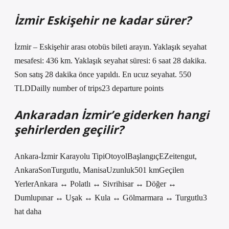
İzmir Eskişehir ne kadar sürer?
İzmir – Eskişehir arası otobüs bileti arayın. Yaklaşık seyahat
mesafesi: 436 km. Yaklaşık seyahat süresi: 6 saat 28 dakika.
Son satış 28 dakika önce yapıldı. En ucuz seyahat. 550
TLDDailly number of trips23 departure points
Ankaradan İzmir’e giderken hangi
şehirlerden geçilir?
Ankara-İzmir Karayolu TipiOtoyolBaşlangıçEZeitengut,
AnkaraSonTurgutlu, ManisaUzunluk501 kmGeçilen
YerlerAnkara ↔ Polatlı ↔ Sivrihisar ↔ Döğer ↔
Dumlupınar ↔ Uşak ↔ Kula ↔ Gölmarmara ↔ Turgutlu3
hat daha