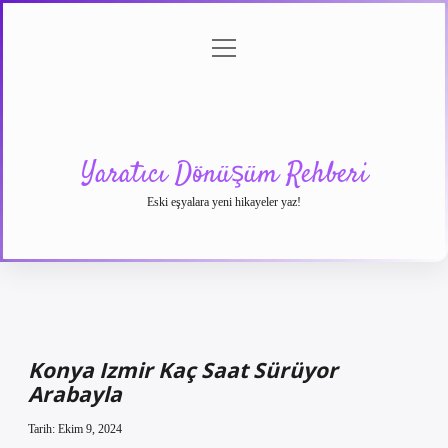
menüyü
Anasayfa
Gizlilik
Yasal
Hakkımızda
aç
Politikası
Uyarı
Yaratıcı Dönüşüm Rehberi
Eski eşyalara yeni hikayeler yaz!
Konya Izmir Kaç Saat Sürüyor
Arabayla
Tarih: Ekim 9, 2024