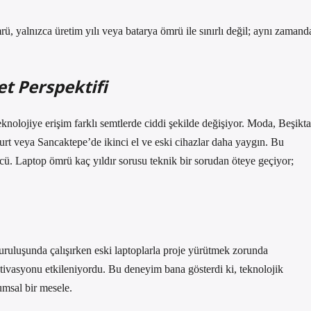
ü, yalnızca üretim yılı veya batarya ömrü ile sınırlı değil; aynı zamand
t Perspektifi
eknolojiye erişim farklı semtlerde ciddi şekilde değişiyor. Moda, Beşikta
urt veya Sancaktepe’de ikinci el ve eski cihazlar daha yaygın. Bu
ücü. Laptop ömrü kaç yıldır sorusu teknik bir sorudan öteye geçiyor;
ruluşunda çalışırken eski laptoplarla proje yürütmek zorunda
otivasyonu etkileniyordu. Bu deneyim bana gösterdi ki, teknolojik
lumsal bir mesele.