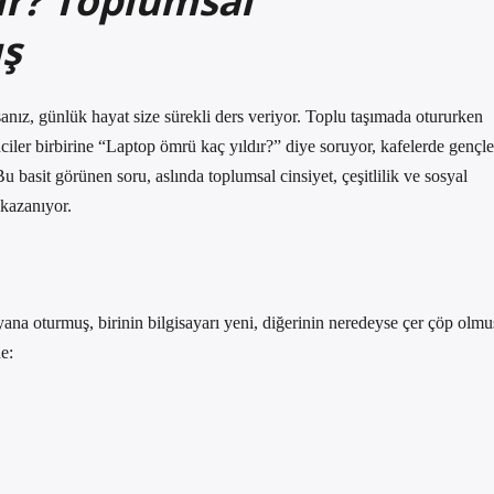
ır? Toplumsal
ış
sanız, günlük hayat size sürekli ders veriyor. Toplu taşımada otururken
nciler birbirine “Laptop ömrü kaç yıldır?” diye soruyor, kafelerde gençle
 Bu basit görünen soru, aslında toplumsal cinsiyet, çeşitlilik ve sosyal
kazanıyor.
na oturmuş, birinin bilgisayarı yeni, diğerinin neredeyse çer çöp olmu
e: