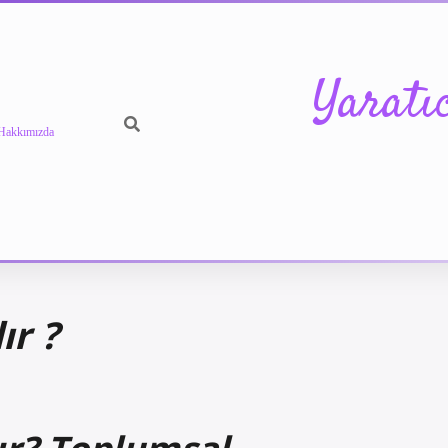
Yaratı
Hakkımızda
ır ?