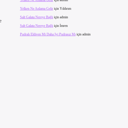
Yelken Ne Anlama Gelir
için
admin
Yelken Ne Anlama Gelir
için
Yıldırım
Salt Galata Nereye Bağlı
için
admin
e
Salt Galata Nereye Bağlı
için
İmren
Pudralı Eldiven Mi Daha Iyi Pudrasız Mı
için
admin