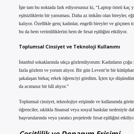
İşte tam bu noktada fark ediyorsunuz ki, “Laptop ömrü kaç y
eşitsizliklerin bir yansıması. Daha az imkânı olan bireyler, e
kalıyor. Özellikle genç kadınlar, engelli bireyler ve göçmen to
bu da hem verimliliklerini hem de fırsat eşitliğini etkiliyor.
Toplumsal Cinsiyet ve Teknoloji Kullanımı
İstanbul sokaklarında sıkça gözlemliyorum: Kadınların çoğu i
fazla gözlem ve yorum alıyor. Bir gün Levent’te bir kütüpha
şakalaşan birkaç erkek öğrenciyi gördüm. İçten içe düşündüm
da acımasız bir hâl alıyor.”
Toplumsal cinsiyet, teknolojiye erişimde ve kullanımda görünm
öğrenciler, sıklıkla finansal veya sosyal baskılar nedeniyle d
başvurularında veya yaratıcı projelerde fırsat eşitliğini etkiliyo
Çeşitlilik ve Donanım Erişimi