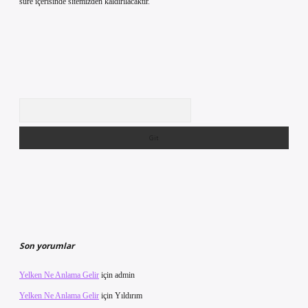
süre içerisinde sitemizden kaldırılacaktır.
Arama
Son yorumlar
Yelken Ne Anlama Gelir
için
admin
Yelken Ne Anlama Gelir
için
Yıldırım