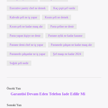
Executive pastry chef ne demek
Kaç çeşit şef vardır
Kahvaltı şefi ne iş yapar
Kısım şefi ne demek
Kısım şefi ne kadar maaş alır
Pasta şefine ne denir
Pasta yapan kişiye ne denir
Pastane aylık ne kadar kazanır
Pastane demi chef ne iş yapar
Pastanede çalışan ne kadar maaş alır
Pastanede çalışanlar ne iş yapar
Şef maaşı ne kadar 2024
Soğuk şefi nedir
Önceki Yazı
Garantisi Devam Eden Telefon Iade Edilir Mi
Sonraki Yazı