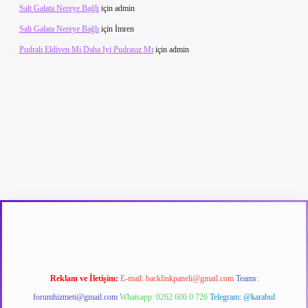
Salt Galata Nereye Bağlı
için
admin
Salt Galata Nereye Bağlı
için
İmren
Pudralı Eldiven Mi Daha Iyi Pudrasız Mı
için
admin
betexper güncel giriş
betexpergir.net
Reklam ve İletişim:
E-mail:
backlinkpaneli@gmail.com
Teams:
forumhizmeti@gmail.com
Whatsapp: 0262 606 0 726
Telegram: @karabul