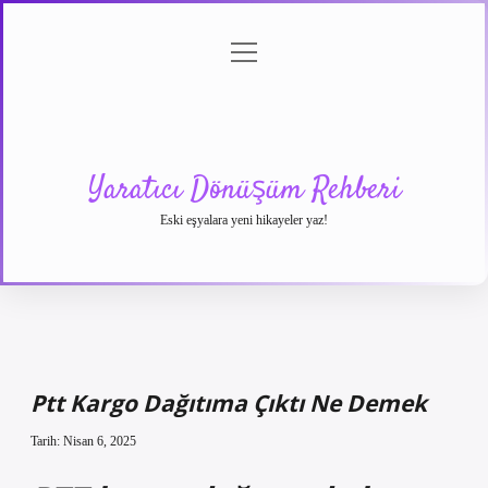
menüyü
Anasayfa
Gizlilik
Yasal
Hakkımızda
aç
Politikası
Uyarı
Yaratıcı Dönüşüm Rehberi
Eski eşyalara yeni hikayeler yaz!
Ptt Kargo Dağıtıma Çıktı Ne Demek
Tarih: Nisan 6, 2025