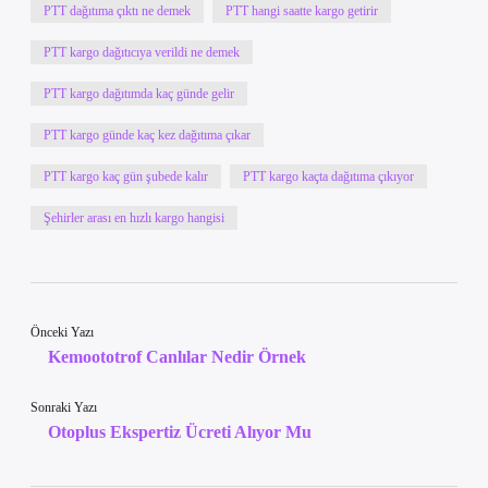
PTT dağıtıma çıktı ne demek
PTT hangi saatte kargo getirir
PTT kargo dağıtıcıya verildi ne demek
PTT kargo dağıtımda kaç günde gelir
PTT kargo günde kaç kez dağıtıma çıkar
PTT kargo kaç gün şubede kalır
PTT kargo kaçta dağıtıma çıkıyor
Şehirler arası en hızlı kargo hangisi
Önceki Yazı
Kemoototrof Canlılar Nedir Örnek
Sonraki Yazı
Otoplus Ekspertiz Ücreti Alıyor Mu