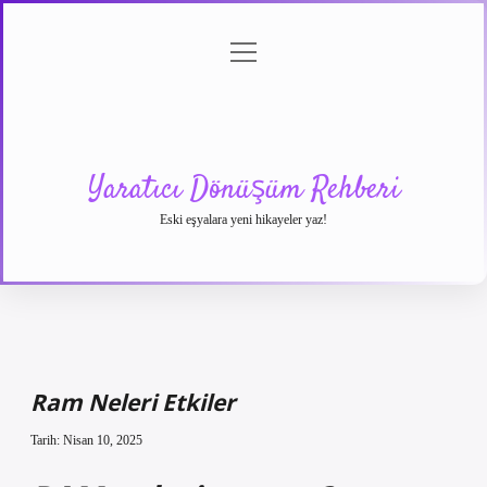
menüyü
Anasayfa
Gizlilik
Yasal
Hakkımızda
aç
Politikası
Uyarı
Yaratıcı Dönüşüm Rehberi
Eski eşyalara yeni hikayeler yaz!
Ram Neleri Etkiler
Tarih: Nisan 10, 2025