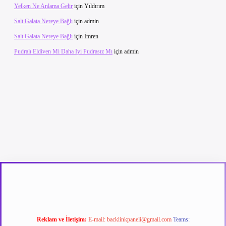
Yelken Ne Anlama Gelir
için
Yıldırım
Salt Galata Nereye Bağlı
için
admin
Salt Galata Nereye Bağlı
için
İmren
Pudralı Eldiven Mi Daha Iyi Pudrasız Mı
için
admin
texper güncel giriş
betexpergir.net
Reklam ve İletişim:
E-mail:
backlinkpaneli@gmail.com
Teams: