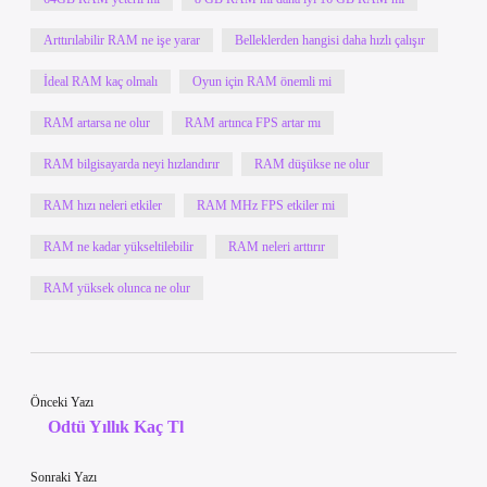
Arttırılabilir RAM ne işe yarar
Belleklerden hangisi daha hızlı çalışır
İdeal RAM kaç olmalı
Oyun için RAM önemli mi
RAM artarsa ne olur
RAM artınca FPS artar mı
RAM bilgisayarda neyi hızlandırır
RAM düşükse ne olur
RAM hızı neleri etkiler
RAM MHz FPS etkiler mi
RAM ne kadar yükseltilebilir
RAM neleri arttırır
RAM yüksek olunca ne olur
Önceki Yazı
Odtü Yıllık Kaç Tl
Sonraki Yazı