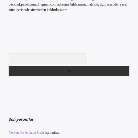
backlinkpanelicomtr@gmail.com
adresine bildirmeniz halinde, ilgili içerikler yasal
süre içerisinde sitemizden kaldırılacaktır.
Arama
Son yorumlar
Yelken Ne Anlama Gelir
için
admin