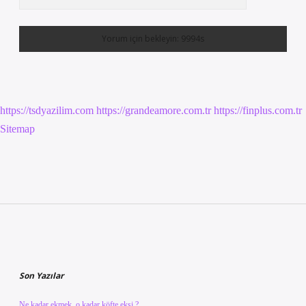
https://tsdyazilim.com
https://grandeamore.com.tr
https://finplus.com.tr
Sitemap
Sidebar
Son Yazılar
Ne kadar ekmek, o kadar köfte ekşi ?