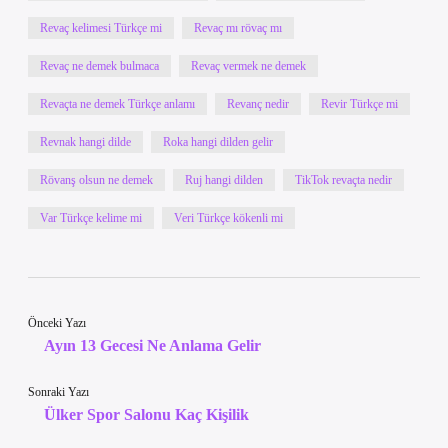
Revaç kelimesi Türkçe mi
Revaç mı rövaç mı
Revaç ne demek bulmaca
Revaç vermek ne demek
Revaçta ne demek Türkçe anlamı
Revanç nedir
Revir Türkçe mi
Revnak hangi dilde
Roka hangi dilden gelir
Rövanş olsun ne demek
Ruj hangi dilden
TikTok revaçta nedir
Var Türkçe kelime mi
Veri Türkçe kökenli mi
Önceki Yazı
Ayın 13 Gecesi Ne Anlama Gelir
Sonraki Yazı
Ülker Spor Salonu Kaç Kişilik