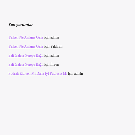
Son yorumlar
Yelken Ne Anlama Gelir
için
admin
Yelken Ne Anlama Gelir
için
Yıldırım
Salt Galata Nereye Bağlı
için
admin
Salt Galata Nereye Bağlı
için
İmren
Pudralı Eldiven Mi Daha Iyi Pudrasız Mı
için
admin