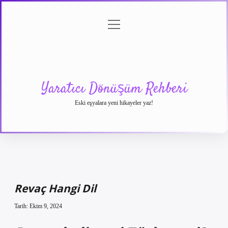
menüyü
Anasayfa
Gizlilik
Yasal
Hakkımızda
aç
Politikası
Uyarı
Yaratıcı Dönüşüm Rehberi
Eski eşyalara yeni hikayeler yaz!
Revaç Hangi Dil
Tarih: Ekim 9, 2024