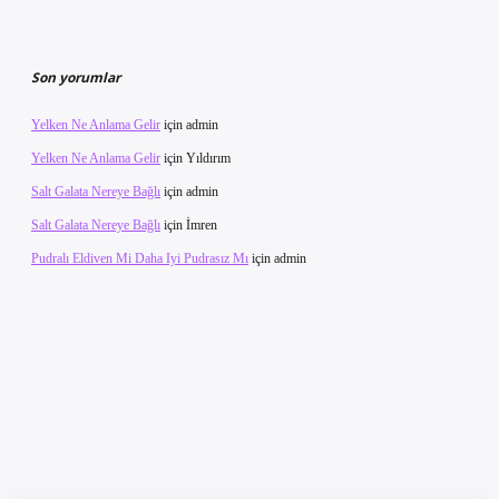
Son yorumlar
Yelken Ne Anlama Gelir
için
admin
Yelken Ne Anlama Gelir
için
Yıldırım
Salt Galata Nereye Bağlı
için
admin
Salt Galata Nereye Bağlı
için
İmren
Pudralı Eldiven Mi Daha Iyi Pudrasız Mı
için
admin