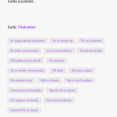
Tarihi kaydedin.
Tarih:
Makaleler
Bs hangi ülkenin kısaltması
Bs ne demek tip
BS ne kısaltması
Bs nedir sosyal medya
Lol neyin kısaltması
Sb date ne demek
SB ingilizcede ne demek
Sb metal mi
Sb ne demek sosyal medya
SB nedir
SB neyin açılımı
Sb sembolü nedir
SBd ne demek
She is nasıl kısaltılır
Somebody nasıl kısaltılır
Sporda Sb ne demek
Ssf ingilizce ne demek
Sth neyin kısaltması
Voleybol Sb ne demek