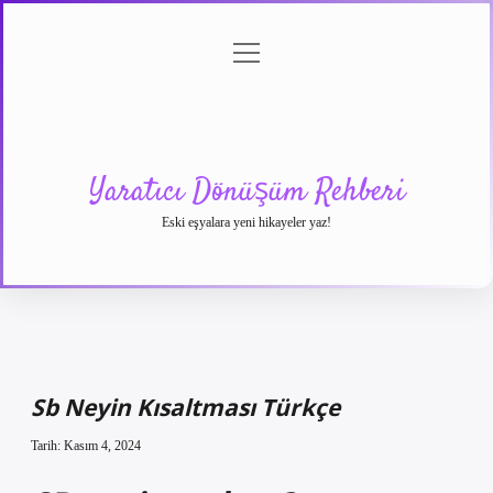
menüyü
Anasayfa
Gizlilik
Yasal
Hakkımızda
aç
Politikası
Uyarı
Yaratıcı Dönüşüm Rehberi
Eski eşyalara yeni hikayeler yaz!
Sb Neyin Kısaltması Türkçe
Tarih: Kasım 4, 2024