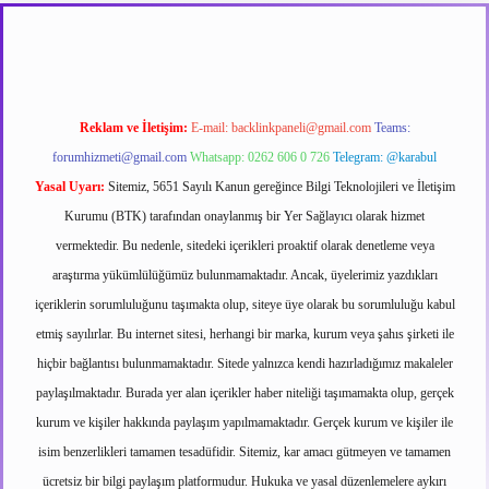
net
Reklam ve İletişim:
E-mail:
backlinkpaneli@gmail.com
Teams:
forumhizmeti@gmail.com
Whatsapp: 0262 606 0 726
Telegram: @karabul
Yasal Uyarı:
Sitemiz, 5651 Sayılı Kanun gereğince Bilgi Teknolojileri ve İletişim
Kurumu (BTK) tarafından onaylanmış bir Yer Sağlayıcı olarak hizmet
vermektedir. Bu nedenle, sitedeki içerikleri proaktif olarak denetleme veya
araştırma yükümlülüğümüz bulunmamaktadır. Ancak, üyelerimiz yazdıkları
içeriklerin sorumluluğunu taşımakta olup, siteye üye olarak bu sorumluluğu kabul
etmiş sayılırlar. Bu internet sitesi, herhangi bir marka, kurum veya şahıs şirketi ile
hiçbir bağlantısı bulunmamaktadır. Sitede yalnızca kendi hazırladığımız makaleler
paylaşılmaktadır. Burada yer alan içerikler haber niteliği taşımamakta olup, gerçek
kurum ve kişiler hakkında paylaşım yapılmamaktadır. Gerçek kurum ve kişiler ile
isim benzerlikleri tamamen tesadüfidir. Sitemiz, kar amacı gütmeyen ve tamamen
ücretsiz bir bilgi paylaşım platformudur. Hukuka ve yasal düzenlemelere aykırı