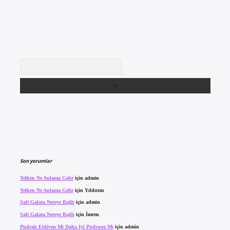
Arama
Son yorumlar
Yelken Ne Anlama Gelir
için
admin
Yelken Ne Anlama Gelir
için
Yıldırım
Salt Galata Nereye Bağlı
için
admin
Salt Galata Nereye Bağlı
için
İmren
Pudralı Eldiven Mi Daha Iyi Pudrasız Mı
için
admin