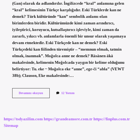
(Gan) olarak da adlandırılır. İngilizcede “kral” anlamına gelen
“kral” kelimesinin Türkçe karşılığıdır. Eski Türklerde kan ne
demek? Türk kültüründe “kan” sembolik anlamı olan
birimlerden biridir. Kültürümüzde kimi zaman arındırıcı,
iyileştirici, koruyucu, kutsallaştırıcı işleviyle, kimi zaman da
zararlı, yıkıcı vb. anlamlarla önemli bir unsur olarak yaşamaya
devam etmektedir. Eski Türkçede kan ne demek? Eski
Türkçedeki kan fiilinden türemiştir – “memnun olmak, tatmin
olmak, inanmak”. Moğolca anne ne demek? Räsänen äkä
makalesinde, kelimenin Moğolcada yaygın bir kelime olduğunu
belirtiyor: Tu. eke ~ Moğolca eke “anne”, ege-či “abla” (VEWT
38b); Clauson, Eke makalesinde:…
Moğolcada
Devamını okuyun
12 Yorum
Kan
Ne
Demek
https://tsdyazilim.com
https://grandeamore.com.tr
https://finplus.com.tr
Sitemap