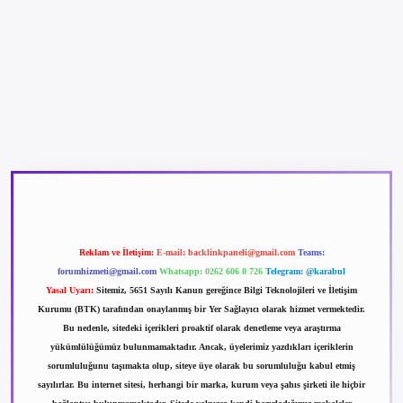
betexper güncel giriş
betexpergir.net
Reklam ve İletişim:
E-mail:
backlinkpaneli@gmail.com
Teams:
forumhizmeti@gmail.com
Whatsapp: 0262 606 0 726
Telegram: @karabul
Yasal Uyarı:
Sitemiz, 5651 Sayılı Kanun gereğince Bilgi Teknolojileri ve İletişim
Kurumu (BTK) tarafından onaylanmış bir Yer Sağlayıcı olarak hizmet vermektedir.
Bu nedenle, sitedeki içerikleri proaktif olarak denetleme veya araştırma
yükümlülüğümüz bulunmamaktadır. Ancak, üyelerimiz yazdıkları içeriklerin
sorumluluğunu taşımakta olup, siteye üye olarak bu sorumluluğu kabul etmiş
sayılırlar. Bu internet sitesi, herhangi bir marka, kurum veya şahıs şirketi ile hiçbir