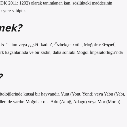
 (TDK 2011: 1292) olarak tanımlanan kan, sözlükteki maddesinin
 yere sahiptir.
mek?
ürk kağanlarında ve bir kadın, daha sonraki Moğol İmparatorluğu’nda
?
tolojilerinde kutsal bir hayvandır. Yunt (Yont, Yond) veya Yabu (Yabı,
 dilleri de vardır. Moğollar ona Adu (Aduğ, Adagu) veya Mor (Morın)