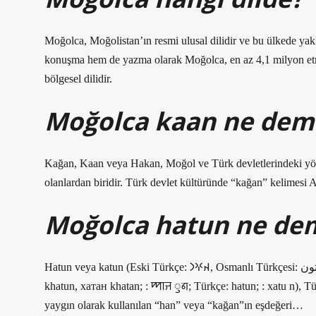
Moğolca, Moğolistan’ın resmi ulusal dilidir ve bu ülkede ya
konuşma hem de yazma olarak Moğolca, en az 4,1 milyon etn
bölgesel dilidir.
Moğolca kaan ne dem
Kağan, Kaan veya Hakan, Moğol ve Türk devletlerindeki yönet
olanlardan biridir. Türk devlet kültüründe “kağan” kelimesi 
Moğolca hatun ne de
Hatun veya katun (Eski Türkçe: 𐰴𐰍𐰣‎, Osmanlı Türkçesi: خاتون‎ ‘hatun veya قادین ‘kadın’, Özbekçe: xotin, Moğolca: ᠬᠠᠲᠤᠨ,
khatun, хатан khatan; : ꠈꠣꠔ ꠥꠘ; Türkçe: hatun; : xatu n), T
yaygın olarak kullanılan “han” veya “kağan”ın eşdeğeri…