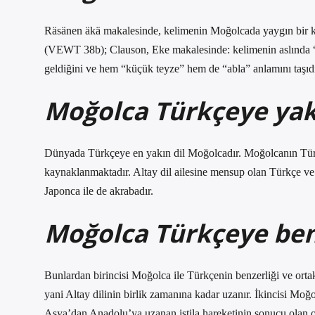
Räsänen äkä makalesinde, kelimenin Moğolcada yaygın bir ke
(VEWT 38b); Clauson, Eke makalesinde: kelimenin aslında 
geldiğini ve hem “küçük teyze” hem de “abla” anlamını taşıd
Moğolca Türkçeye yak
Dünyada Türkçeye en yakın dil Moğolcadır. Moğolcanın Türkç
kaynaklanmaktadır. Altay dil ailesine mensup olan Türkçe ve
Japonca ile de akrabadır.
Moğolca Türkçeye ben
Bunlardan birincisi Moğolca ile Türkçenin benzerliği ve orta
yani Altay dilinin birlik zamanına kadar uzanır. İkincisi Moğ
Asya’dan Anadolu’ya uzanan istila hareketinin sonucu olan or