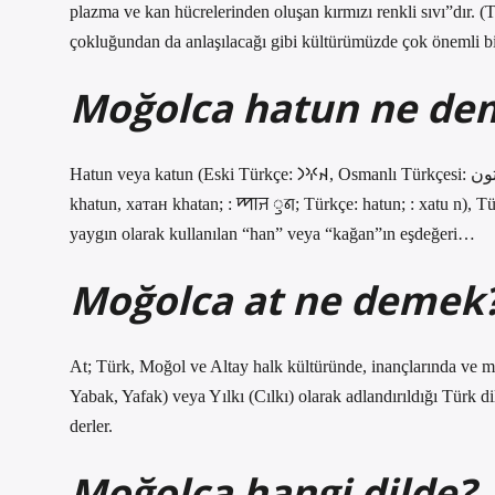
plazma ve kan hücrelerinden oluşan kırmızı renkli sıvı”dır.
çokluğundan da anlaşılacağı gibi kültürümüzde çok önemli bir
Moğolca hatun ne de
Hatun veya katun (Eski Türkçe: 𐰴𐰍𐰣‎, Osmanlı Türkçesi: خاتون‎ ‘hatun veya قادین ‘kadın’, Özbekçe: xotin, Moğolca: ᠬᠠᠲᠤᠨ,
khatun, хатан khatan; : ꠈꠣꠔ ꠥꠘ; Türkçe: hatun; : xatu n), T
yaygın olarak kullanılan “han” veya “kağan”ın eşdeğeri…
Moğolca at ne demek
At; Türk, Moğol ve Altay halk kültüründe, inançlarında ve mi
Yabak, Yafak) veya Yılkı (Cılkı) olarak adlandırıldığı Türk
derler.
Moğolca hangi dilde?