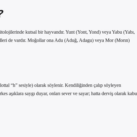
?
tolojilerinde kutsal bir hayvandır. Yunt (Yont, Yond) veya Yabu (Yabı,
 dilleri de vardır. Moğollar ona Adu (Aduğ, Adagu) veya Mor (Morın)
ttal “h” sesiyle) olarak söylenir. Kendiliğinden çalıp söyleyen
es aşıklara saygı duyar, onları sever ve sayar; hatta derviş olarak kabu