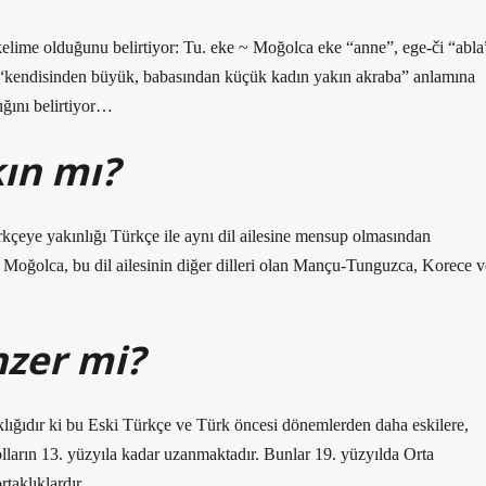
lime olduğunu belirtiyor: Tu. eke ~ Moğolca eke “anne”, ege-či “abla
“kendisinden büyük, babasından küçük kadın yakın akraba” anlamına
ığını belirtiyor…
ın mı?
eye yakınlığı Türkçe ile aynı dil ailesine mensup olmasından
 Moğolca, bu dil ailesinin diğer dilleri olan Mançu-Tunguzca, Korece v
zer mi?
klığıdır ki bu Eski Türkçe ve Türk öncesi dönemlerden daha eskilere,
olların 13. yüzyıla kadar uzanmaktadır. Bunlar 19. yüzyılda Orta
taklıklardır.