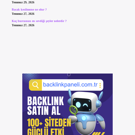
Temmuz 29, 2026
Bacak kesilmezse ne olur ?
Temmuz 27, 2026
Koç burcunun en sevdiği şeyler nelerdir ?
Temmuz 27, 2026