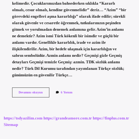
kelimedir. Çocuklarımızdan bahsederken sıklıkla “Kararlı
olmalı, cesur olmalı, kendine güvenmelidir” deriz… “Azim” “bir
görevdeki engelleri aşma kararlılığı” olarak ifade edilir; sürekli
olarak güvenle ve cesaretle öğrenmek, tutkularınızın peşinden
gitmek ve yorulmadan denemek anlamına gelir. Azim’in anlamı
ne demektir? Azim ismi Türk kökenli bir isimdir ve güçlü bir
anlamı vardır. Genellikle kararlılık, irade ve azim ile
ilişkilendirilir. Azim, bir hedefe ulaşmak için kararlılığın ve
sabrın sembolüdür. Azmin anlamı nedir? Geçmişi gizle Geçmiş
detayları Geçmişi temizle Geçmiş: azmin. TDK sözlük anlamı
nedir? Türk Dil Kurumu tarafından yayımlanan Türkçe sözlük;
günümüzün en güvenilir Türkçe…
Azim
Devamını okuyun
6 Yorum
Ne
Anlama
Gelir
Tdk
https://tsdyazilim.com
https://grandeamore.com.tr
https://finplus.com.tr
Sitemap