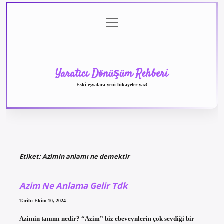
menüyü
Anasayfa
Gizlilik
Yasal
Hakkımızda
aç
Politikası
Uyarı
Yaratıcı Dönüşüm Rehberi
Eski eşyalara yeni hikayeler yaz!
Etiket:
Azimin anlamı ne demektir
Azim Ne Anlama Gelir Tdk
Tarih: Ekim 10, 2024
Azimin tanımı nedir? “Azim” biz ebeveynlerin çok sevdiği bir