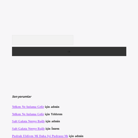
Arama
Son yorumlar
Yelken Ne Anlama Gelir
için
admin
Yelken Ne Anlama Gelir
için
Yıldırım
Salt Galata Nereye Bağlı
için
admin
Salt Galata Nereye Bağlı
için
İmren
Pudralı Eldiven Mi Daha Iyi Pudrasız Mı
için
admin