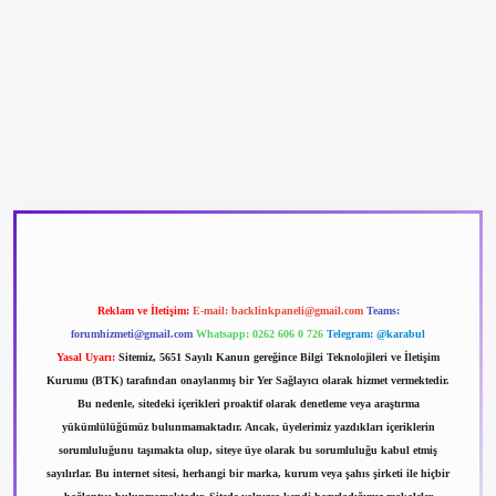
betexper güncel giriş
betexpergir.net
Reklam ve İletişim:
E-mail:
backlinkpaneli@gmail.com
Teams:
forumhizmeti@gmail.com
Whatsapp: 0262 606 0 726
Telegram: @karabul
Yasal Uyarı:
Sitemiz, 5651 Sayılı Kanun gereğince Bilgi Teknolojileri ve İletişim
Kurumu (BTK) tarafından onaylanmış bir Yer Sağlayıcı olarak hizmet vermektedir.
Bu nedenle, sitedeki içerikleri proaktif olarak denetleme veya araştırma
yükümlülüğümüz bulunmamaktadır. Ancak, üyelerimiz yazdıkları içeriklerin
sorumluluğunu taşımakta olup, siteye üye olarak bu sorumluluğu kabul etmiş
sayılırlar. Bu internet sitesi, herhangi bir marka, kurum veya şahıs şirketi ile hiçbir