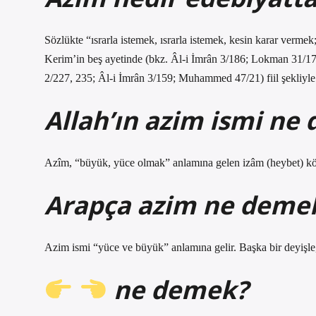
Sözlükte “ısrarla istemek, ısrarla istemek, kesin karar vermek;
Kerim’in beş ayetinde (bkz. Âl-i İmrân 3/186; Lokman 31/17; 
2/227, 235; Âl-i İmrân 3/159; Muhammed 47/21) fiil şekliyl
Allah’ın azim ismi ne
Azîm, “büyük, yüce olmak” anlamına gelen izâm (heybet) kök
Arapça azim ne deme
Azim ismi “yüce ve büyük” anlamına gelir. Başka bir deyişle
ne demek?