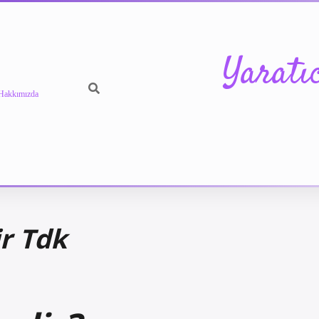
Yaratı
Hakkımızda
r Tdk