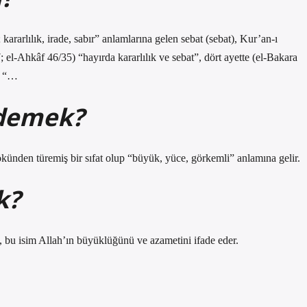
 kararlılık, irade, sabır” anlamlarına gelen sebat (sebat), Kur’an-ı
el-Ahkâf 46/35) “hayırda kararlılık ve sebat”, dört ayette (el-Bakara
e “…
 demek?
ünden türemiş bir sıfat olup “büyük, yüce, görkemli” anlamına gelir.
k?
, bu isim Allah’ın büyüklüğünü ve azametini ifade eder.