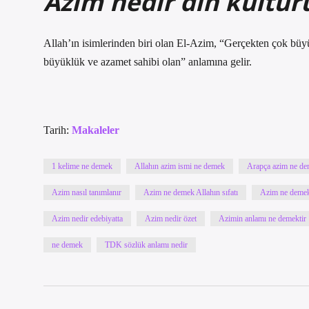
Azim nedir din kültür
Allah’ın isimlerinden biri olan El-Azim, “Gerçekten çok bü
büyüklük ve azamet sahibi olan” anlamına gelir.
Tarih:
Makaleler
1 kelime ne demek
Allahın azim ismi ne demek
Arapça azim ne d
Azim nasıl tanımlanır
Azim ne demek Allahın sıfatı
Azim ne deme
Azim nedir edebiyatta
Azim nedir özet
Azimin anlamı ne demektir
ne demek
TDK sözlük anlamı nedir