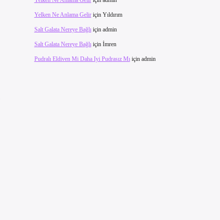
Yelken Ne Anlama Gelir
için
admin
Yelken Ne Anlama Gelir
için
Yıldırım
Salt Galata Nereye Bağlı
için
admin
Salt Galata Nereye Bağlı
için
İmren
Pudralı Eldiven Mi Daha Iyi Pudrasız Mı
için
admin