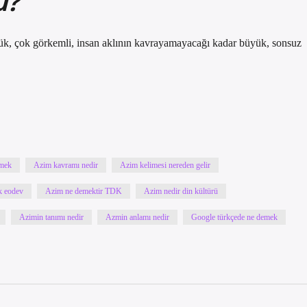
ü?
yük, çok görkemli, insan aklının kavrayamayacağı kadar büyük, sonsuz
emek
Azim kavramı nedir
Azim kelimesi nereden gelir
k eodev
Azim ne demektir TDK
Azim nedir din kültürü
Azimin tanımı nedir
Azmin anlamı nedir
Google türkçede ne demek