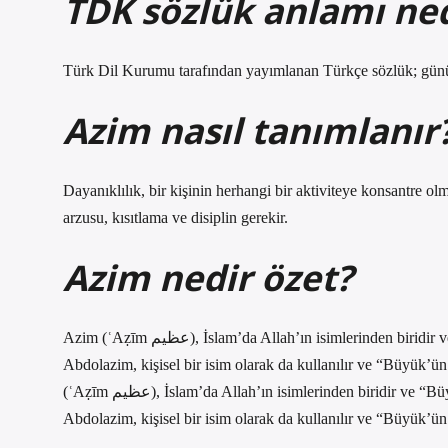
TDK sözlük anlamı ned
Türk Dil Kurumu tarafından yayımlanan Türkçe sözlük; gün
Azim nasıl tanımlanır
Dayanıklılık, bir kişinin herhangi bir aktiviteye konsantre o
arzusu, kısıtlama ve disiplin gerekir.
Azim nedir özet?
Azim (ʿAẓīm عظيم), İslam’da Allah’ın isimlerinden biridir ve “Büyük” veya “Muhteşem” veya “Koruyucu” anlamına gelir.
Abdolazim, kişisel bir isim olarak da kullanılır ve “Büyük’ü
(ʿAẓīm عظيم), İslam’da Allah’ın isimlerinden biridir ve “Büyük” veya “Muhteşem” veya “Büyük” anlamına gelir. “Koruyucu”.
Abdolazim, kişisel bir isim olarak da kullanılır ve “Büyük’ün