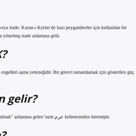
ya irade. Kuran-ı Kerim’de bazı peygamberler için kullanılan bir
a yönelmiş irade anlamına gelir.
K?
engelleri aşma yeteneğidir. Bir görevi tamamlamak için gösterilen güç
 gelir?
Arapça ˁzm kökünden gelen ve “bir hedefe kararlılıkla nişan almak” anlamına gelen ˁazm عزم kelimesinden türemiştir.
a?