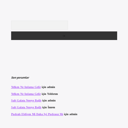
Arama
Son yorumlar
Yelken Ne Anlama Gelir
için
admin
Yelken Ne Anlama Gelir
için
Yıldırım
Salt Galata Nereye Bağlı
için
admin
Salt Galata Nereye Bağlı
için
İmren
Pudralı Eldiven Mi Daha Iyi Pudrasız Mı
için
admin