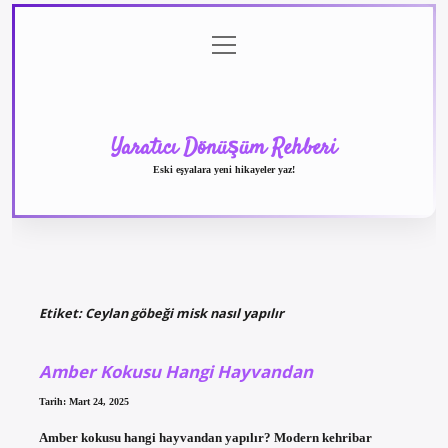
menüyü
Anasayfa
Gizlilik
Yasal
Hakkımızda
aç
Politikası
Uyarı
Yaratıcı Dönüşüm Rehberi
Eski eşyalara yeni hikayeler yaz!
Etiket:
Ceylan göbeği misk nasıl yapılır
Amber Kokusu Hangi Hayvandan
Tarih: Mart 24, 2025
Amber kokusu hangi hayvandan yapılır? Modern kehribar