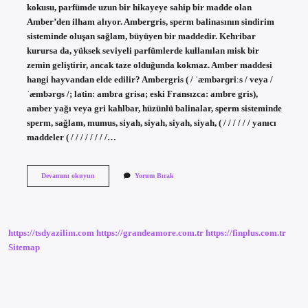
kokusu, parfümde uzun bir hikayeye sahip bir madde olan
Amber’den ilham alıyor. Ambergris, sperm balinasının sindirim
sisteminde oluşan sağlam, büyüyen bir maddedir. Kehribar
kurursa da, yüksek seviyeli parfümlerde kullanılan misk bir
zemin geliştirir, ancak taze olduğunda kokmaz. Amber maddesi
hangi hayvandan elde edilir? Ambergris ( / ˈæmbərɡriːs / veya /
ˈæmbərɡs /; latin: ambra grisa; eski Fransızca: ambre gris),
amber yağı veya gri kahlbar, hüzünlü balinalar, sperm sisteminde
sperm, sağlam, mumus, siyah, siyah, siyah, siyah, ( / / / / / / yanıcı
maddeler ( / / / / / / / /…
Amber
Devamını okuyun
Yorum Bırak
Kokusu
Hangi
Hayvandan
https://tsdyazilim.com
https://grandeamore.com.tr
https://finplus.com.tr
Sitemap