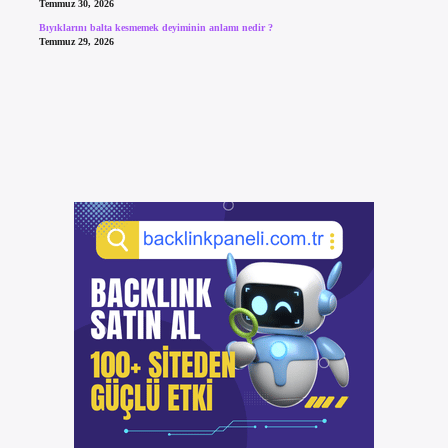
Temmuz 30, 2026
Bıyıklarını balta kesmemek deyiminin anlamı nedir ?
Temmuz 29, 2026